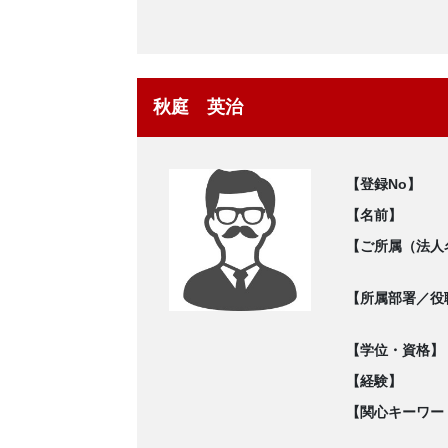
秋庭 英治
【登録No】
【名前】
【ご所属（法人
【所属部署／役
【学位・資格】
【経験】
【関心キーワー