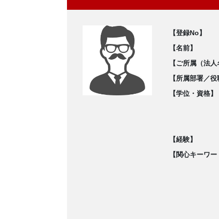
【登録No】
【名前】
【ご所属（法人
【所属部署／役
【学位・資格】
【経験】
【関心キーワー