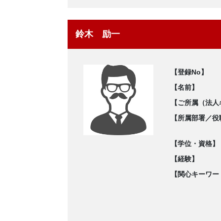
鈴木 励一
【登録No】
【名前】
【ご所属（法人
【所属部署／役
【学位・資格】
【経験】
【関心キーワー