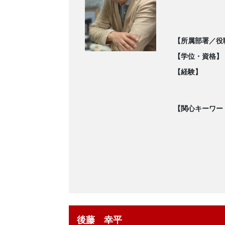
【所属部署／役
【学位・資格】
【経験】
【関心キーワー
後藤 幸平