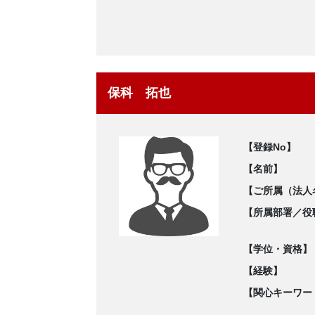
保科 拓也
【登録No】
【名前】
【ご所属（法人
【所属部署／役
【学位・資格】
【経験】
【関心キーワー