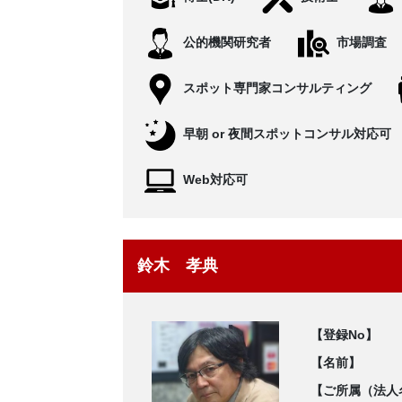
公的機関研究者
市場調査
スポット専門家コンサルティング
早朝 or 夜間スポットコンサル対応可
Web対応可
鈴木 孝典
【登録No】
【名前】
【ご所属（法人