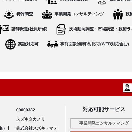
特許調査
事業開発コンサルティング
技
講師派遣(社員研修)
技術動向調査・市場調査・技術ラ
英語対応可
事前面談(無料)対応可(WEB対応含む)
対応可能サービス
00000382
スズキタカノリ
事業開発コンサルティング
名）】
株式会社スズキ・マテ