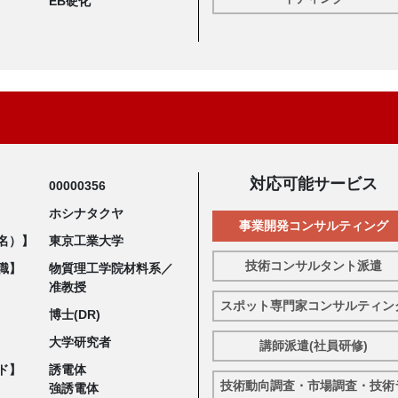
EB硬化
対応可能サービス
00000356
ホシナタクヤ
事業開発コンサルティング
名）】
東京工業大学
技術コンサルタント派遣
職】
物質理工学院材料系／
准教授
スポット専門家コンサルティン
博士(DR)
大学研究者
講師派遣(社員研修)
ド】
誘電体
技術動向調査・市場調査・技術
強誘電体