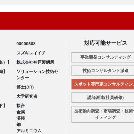
対応可能サービス
00000368
スズキレイイチ
事業開発コンサルティング
名）】
株式会社神戸製鋼所
技術コンサルタント派遣
職】
ソリューション技術セ
ンター
スポット専門家コンサルティン
博士(DR)
大学研究者
講師派遣(社員研修)
ド】
接合
技術動向調査・市場調査・技術
金属
イティング
溶接
鋼
アルミニウム