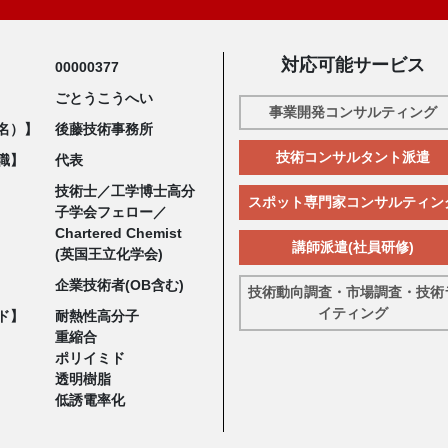
対応可能サービス
00000377
ごとうこうへい
事業開発コンサルティング
名）】
後藤技術事務所
技術コンサルタント派遣
職】
代表
技術士／工学博士高分
スポット専門家コンサルティン
子学会フェロー／
Chartered Chemist
講師派遣(社員研修)
(英国王立化学会)
企業技術者(OB含む)
技術動向調査・市場調査・技術
イティング
ド】
耐熱性高分子
重縮合
ポリイミド
透明樹脂
低誘電率化