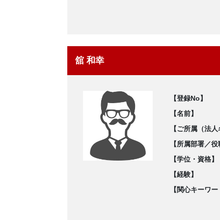
舘 和幸
【登録No】
【名前】
【ご所属（法人
【所属部署／役
【学位・資格】
【経験】
【関心キーワー