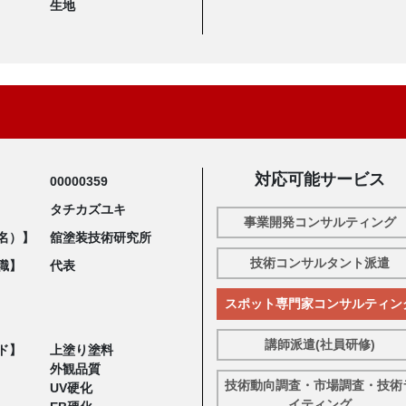
生地
対応可能サービス
00000359
タチカズユキ
事業開発コンサルティング
名）】
舘塗装技術研究所
技術コンサルタント派遣
職】
代表
スポット専門家コンサルティン
講師派遣(社員研修)
ド】
上塗り塗料
外観品質
技術動向調査・市場調査・技術
UV硬化
イティング