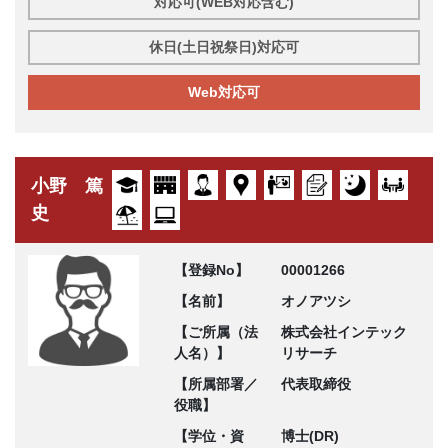
対応可(WEB対応含む)
休日(土日祝祭日)対応可
Web対応可
小野 篤
史
【登録No】
00001266
【名前】
オノアツシ
【ご所属（法
株式会社インテック
人名）】
リサーチ
【所属部署／
代表取締役
役職】
【学位・資
博士(DR)