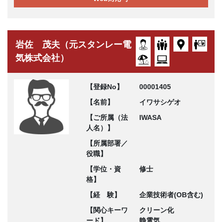
岩佐 茂夫（元スタンレー電
気株式会社）
【登録No】
00001405
【名前】
イワサシゲオ
【ご所属（法
IWASA
人名）】
【所属部署／
役職】
【学位・資
修士
格】
【経 験】
企業技術者(OB含む)
【関心キーワ
クリーン化
ード】
静電気