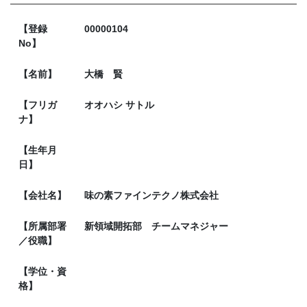
【登録
00000104
No】
【名前】
大橋 賢
【フリガ
オオハシ サトル
ナ】
【生年月
日】
【会社名】
味の素ファインテクノ株式会社
【所属部署
新領域開拓部 チームマネジャー
／役職】
【学位・資
格】