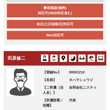
事前面談(無料)
対応可(WEB対応含む)
休日(土日祝祭日)対応可
Web対応可
田原修二
【登録No】
00001210
【名前】
タハラシュウジ
【ご所属（法
合同会社ニスティ
人名）】
【所属部署／
代表
役職】