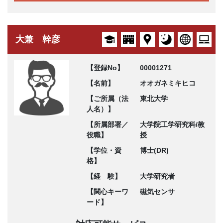
大兼 幹彦
【登録No】
00001271
【名前】
オオガネミキヒコ
【ご所属（法
東北大学
人名）】
【所属部署／
大学院工学研究科/教
役職】
授
【学位・資
博士(DR)
格】
【経 験】
大学研究者
【関心キーワ
磁気センサ
ード】