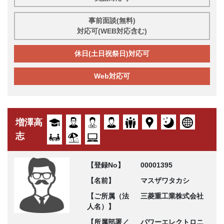
事前面談(無料)
対応可(WEB対応含む)
休日(土日祝祭日)対応可
Web対応可
増澤高
志
【登録No】
00001395
【名前】
マスザワタカシ
【ご所属（法
三菱重工業株式会社
人名）】
【所属部署／
パワーエレクトロニ