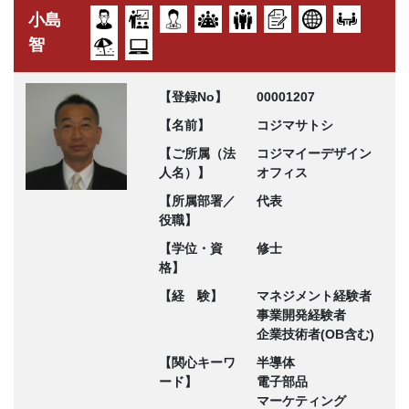
小島
智
【登録No】
00001207
【名前】
コジマサトシ
【ご所属（法
コジマイーデザイン
人名）】
オフィス
【所属部署／
代表
役職】
【学位・資
修士
格】
【経 験】
マネジメント経験者
事業開発経験者
企業技術者(OB含む)
【関心キーワ
半導体
ード】
電子部品
マーケティング