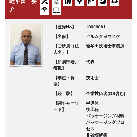
蛭牟田 要
介
【登録No】
10000081
【名前】
ヒルムタヨウスケ
【ご所属（法
蛭牟田技術士事務所
人名）】
【所属部署／
代表
役職】
【学位・資
技術士
格】
【経 験】
企業技術者(OB含む)
【関心キーワ
半導体
ード】
後工程
パッケージング材料
パッケージングプロ
セス
非破壊解析