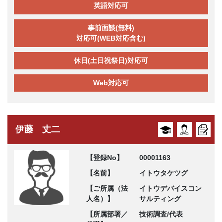
英語対応可
事前面談(無料)
対応可(WEB対応含む)
休日(土日祝祭日)対応可
Web対応可
伊藤 丈二
【登録No】
00001163
【名前】
イトウタケツグ
【ご所属（法
イトウデバイスコン
人名）】
サルティング
【所属部署／
技術調査/代表