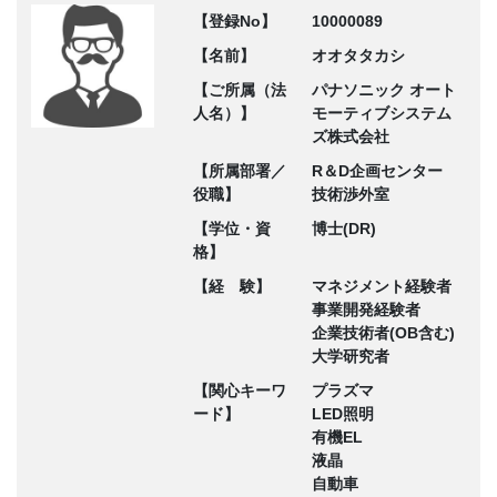
【登録No】
10000089
【名前】
オオタタカシ
【ご所属（法
パナソニック オート
人名）】
モーティブシステム
ズ株式会社
【所属部署／
R＆D企画センター
役職】
技術渉外室
【学位・資
博士(DR)
格】
【経 験】
マネジメント経験者
事業開発経験者
企業技術者(OB含む)
大学研究者
【関心キーワ
プラズマ
ード】
LED照明
有機EL
液晶
自動車