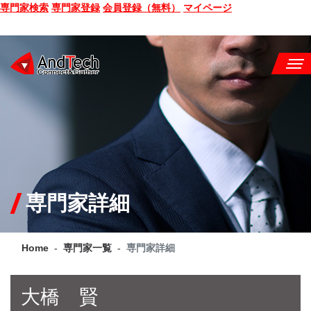
専門家検索
専門家登録
会員登録（無料）
マイページ
SEMINAR
BOOK
CONSULTING
SERVICE
専門家詳細
COMPANY
Home
専門家一覧
専門家詳細
Q&A
SITE MAP
大橋 賢