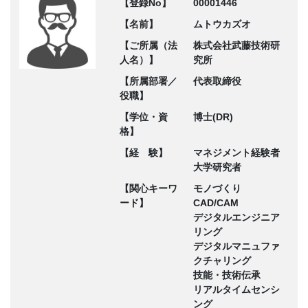
【登録No】
00001446
【名前】
ムトウカズオ
【ご所属（法
株式会社武藤技術研
人名）】
究所
【所属部署／
代表取締役
役職】
【学位・資
博士(DR)
格】
【経 験】
マネジメント経験者
大学研究者
【関心キーワ
モノづくり
ード】
CAD/CAM
デジタルエンジニア
リング
デジタルマニュファ
クチャリング
技能・技術伝承
リアルタイムセンシ
ング