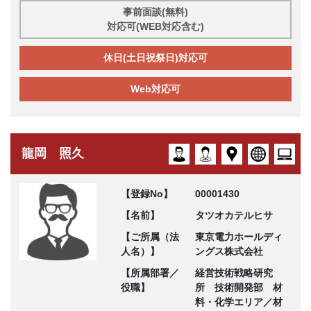
事前面談(無料)
対応可(WEB対応含む)
休日(土日祝祭日)対応可
Web対応可
龍岡 照久
【登録No】
00001430
【名前】
タツオカテルヒサ
【ご所属（法
東京電力ホールディ
人名）】
ングス株式会社
【所属部署／
経営技術戦略研究
役職】
所 技術開発部 材
料・化学エリア／材