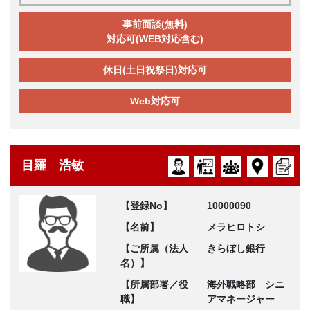
事前面談(無料)
対応可(WEB対応含む)
休日(土日祝祭日)対応可
Web対応可
目羅 浩敏
【登録No】
10000090
【名前】
メラヒロトシ
【ご所属（法人
きらぼし銀行
名）】
【所属部署／役
海外戦略部 シニ
職】
アマネージャー