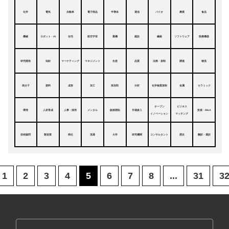
化学
電気
自動車
電子部品
半導体
通信
バイオ
農業
食品
機械
ロボット・AI
住宅
航空宇宙
重機
建設
繊維
ソフトウェア
医療機器
研究開発
知財
マーケティング
マネジメント
生産
品質
法務・規制
調達
物流
高分子
塗料
成形
加工
添加剤
分析
化学物質規制
金属
セラミック
オープン
ビジネス
環境
人材育成
人事・採用
メンタル
販路開拓
市場参入
投資・M&A
イノベーション
マッチング
技術顧問
製造業
商社
流通
大学
研究機関
コンサルタント
歴史
翻訳・通訳
1
2
3
4
5
6
7
8
...
31
3