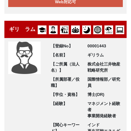
Web対応可
ギリ ラム
【登録No】
00001443
【名前】
ギリラム
【ご所属（法人
株式会社三井物産
名）】
戦略研究所
【所属部署／役
国際情報部／研究
職】
員
【学位・資格】
博士(DR)
【経験】
マネジメント経験
者
事業開発経験者
【関心キーワー
インド