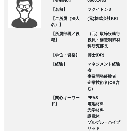
【登録No】
00001485
【名前】
フクイトシミ
【ご所属（法人
(元)株式会社KRI
名）】
【所属部署／役
（元）取締役執行
職】
役員・構造制御材
料研究部長
【学位・資格】
博士(DR)
【経験】
マネジメント経験
者
事業開発経験者
企業技術者(OB含
む)
【関心キーワー
PFAS
ド】
電池材料
光学材料
誘電体
ゾルゲル・ハイブ
リッド