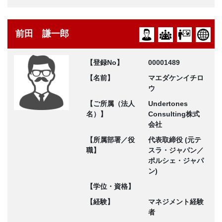
前田 謙一郎
【登録No】
00001489
【名前】
マエダケンイチロ
ウ
【ご所属（法人
Undertones
名）】
Consulting株式
会社
【所属部署／役
代表取締役 (元テ
職】
スラ・ジャパン／
ポルシェ・ジャパ
ン)
【学位・資格】
【経験】
マネジメント経験
者