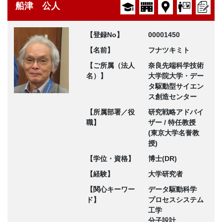
船津 公人
【登録No】
00001450
【名前】
フナツキミト
【ご所属（法人
奈良先端科学技術
名）】
大学院大学・デー
タ駆動型サイエン
ス創造センター
【所属部署／役
研究戦略アドバイ
職】
ザー / 特任教授
(東京大学名誉教
授)
【学位・資格】
博士(DR)
【経験】
大学研究者
【関心キーワー
データ駆動科学
ド】
プロセスシステム
工学
分子設計