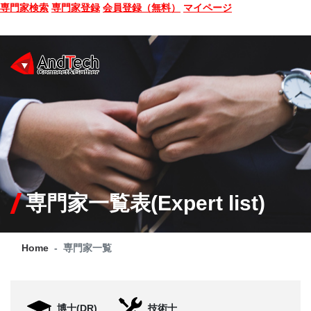
専門家検索
専門家登録
会員登録（無料）
マイページ
SEMINAR
BOOK
CONSULTING
SERVICE
専門家一覧表(Expert list)
COMPANY
Home
専門家一覧
Q&A
SITE MAP
博士(DR)
技術士