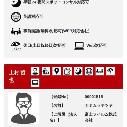
早朝 or 夜間スポットコンサル対応可
英語対応可
事前面談(無料)対応可(WEB対応含む)
休日(土日祝祭日)対応可
Web対応可
上村 哲
也
【登録No】
00001515
【名前】
カミムラテツヤ
【ご所属（法人
富士フイルム株式
名）】
会社