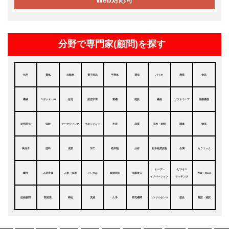
Web対応可
分野で専門家(顧問)を探す
化学
電気
自動車
電子部品
半導体
通信
バイオ
農業
食品
機械
ロボット・AI
住宅
航空宇宙
重機
建設
繊維
ソフトウェア
医療機器
研究開発
知財
マーケティング
マネジメント
生産
品質
法務・規制
調達
物流
高分子
塗料
成形
加工
添加剤
分析
化学物質規制
金属
セラミック
オープン
ビジネス
環境
人材育成
人事・採用
メンタル
販路開拓
市場参入
投資・M&A
イノベーション
マッチング
技術顧問
製造業
商社
流通
大学
研究機関
コンサルタント
歴史
翻訳・通訳