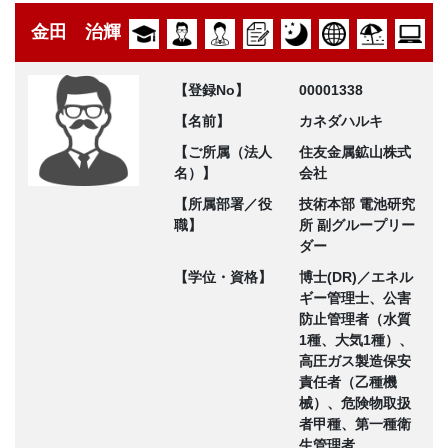
金田 治輝
【登録No】
00001338
【名前】
カネダハルキ
【ご所属（法人
住友金属鉱山株式
名）】
会社
【所属部署／役
技術本部 電池研究
職】
所 副グループリー
ダー
【学位・資格】
博士(DR)／エネル
ギー管理士、公害
防止管理者（水質
1種、大気1種）、
高圧ガス製造保安
責任者（乙種機
械）、危険物取扱
者甲種、第一種衛
生管理者