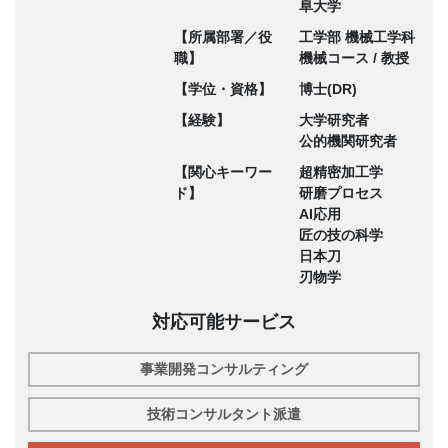
阜大学
【所属部署／役
工学部 機械工学科
職】
機械コース / 教授
【学位・資格】
博士(DR)
【経験】
大学研究者
公的機関研究者
【関心キーワー
超精密加工学
ド】
研磨プロセス
AI応用
匠の技の科学
日本刀
刃物学
対応可能サービス
事業開発コンサルティング
技術コンサルタント派遣