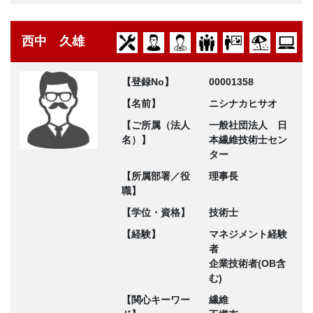
西中 久雄
【登録No】
00001358
【名前】
ニシナカヒサオ
【ご所属（法人
一般社団法人 日
名）】
本繊維技術士セン
ター
【所属部署／役
理事長
職】
【学位・資格】
技術士
【経験】
マネジメント経験
者
企業技術者(OB含
む)
【関心キーワー
繊維