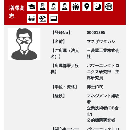
増澤高
志
【登録No】
00001395
【名前】
マスザワタカシ
【ご所属（法人
三菱重工業株式会
名）】
社
【所属部署／役
パワーエレクトロ
職】
ニクス研究部 主
席研究員
【学位・資格】
博士(DR)
【経験】
マネジメント経験
者
企業技術者(OB含
む)
公的機関研究者
【関心キーワー
パワーエレクトロ