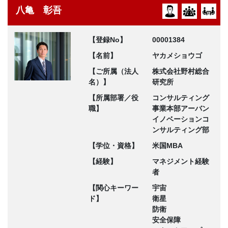
八亀 彰吾
【登録No】
00001384
【名前】
ヤカメショウゴ
【ご所属（法人
株式会社野村総合
名）】
研究所
【所属部署／役
コンサルティング
職】
事業本部アーバン
イノベーションコ
ンサルティング部
【学位・資格】
米国MBA
【経験】
マネジメント経験
者
【関心キーワー
宇宙
ド】
衛星
防衛
安全保障