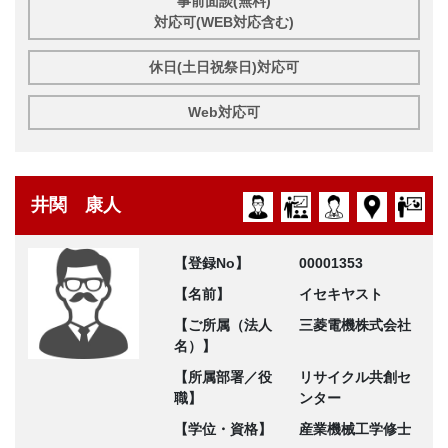
事前面談(無料)
対応可(WEB対応含む)
休日(土日祝祭日)対応可
Web対応可
井関 康人
【登録No】
00001353
【名前】
イセキヤスト
【ご所属（法人
三菱電機株式会社
名）】
【所属部署／役
リサイクル共創セ
職】
ンター
【学位・資格】
産業機械工学修士