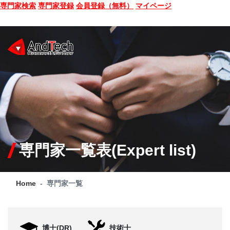
専門家検索
専門家登録
会員登録（無料）
マイページ
SEMINAR
BOOK
CONSULTING
SERVICE
専門家一覧表(Expert list)
COMPANY
Home
専門家一覧
Q&A
SITE MAP
博士(DR)
技術士