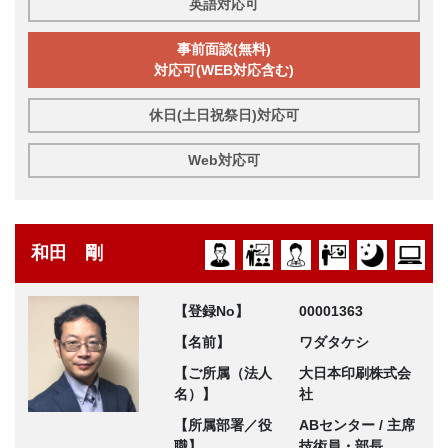
英語対応可
事前面談(無料)
対応可(WEB対応含む)
休日(土日祝祭日)対応可
Web対応可
和田 剛
【登録No】
00001363
【名前】
ワダタケシ
【ご所属（法人
大日本印刷株式会
名）】
社
【所属部署／役
ABセンター / 主席
職】
技術員・部長