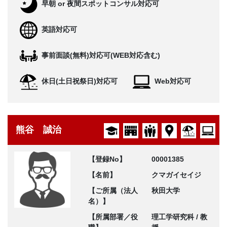
早朝 or 夜間スポットコンサル対応可
英語対応可
事前面談(無料)対応可(WEB対応含む)
休日(土日祝祭日)対応可
Web対応可
熊谷 誠治
【登録No】
00001385
【名前】
クマガイセイジ
【ご所属（法人
秋田大学
名）】
【所属部署／役
理工学研究科 / 教