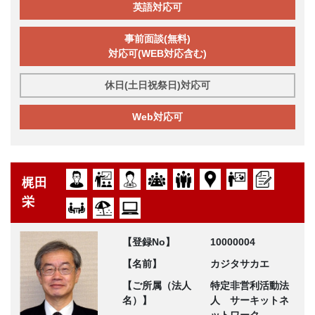
英語対応可
事前面談(無料)
対応可(WEB対応含む)
休日(土日祝祭日)対応可
Web対応可
梶田
栄
【登録No】
10000004
【名前】
カジタサカエ
【ご所属（法人
特定非営利活動法
名）】
人 サーキットネ