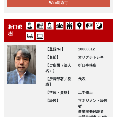
Web対応可
折口俊
樹
【登録No】
10000012
【名前】
オリグチトシキ
【ご所属（法人
折口事務所
名）】
【所属部署／役
代表
職】
【学位・資格】
工学修士
【経験】
マネジメント経験
者
事業開発経験者
企業技術者(OB含