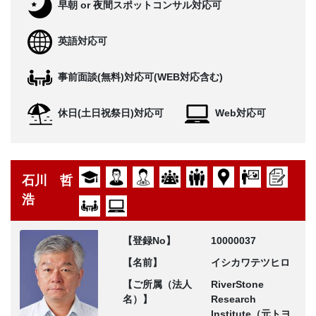
早朝 or 夜間スポットコンサル対応可
英語対応可
事前面談(無料)対応可(WEB対応含む)
休日(土日祝祭日)対応可
Web対応可
石川 哲
浩
【登録No】
10000037
【名前】
イシカワテツヒロ
【ご所属（法人
RiverStone
名）】
Research
Institute（元トヨ