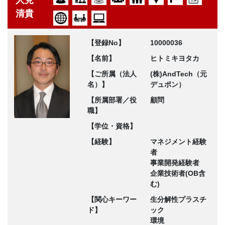
人見
清貴
【登録No】
10000036
【名前】
ヒトミキヨタカ
【ご所属（法人
(株)AndTech（元
名）】
デュポン）
【所属部署／役
顧問
職】
【学位・資格】
【経験】
マネジメント経験
者
事業開発経験者
企業技術者(OB含
む)
【関心キーワー
生分解性プラスチ
ド】
ック
環境