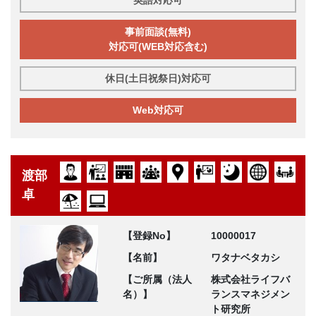
事前面談(無料)
対応可(WEB対応含む)
休日(土日祝祭日)対応可
Web対応可
渡部
卓
【登録No】
10000017
【名前】
ワタナベタカシ
【ご所属（法人
株式会社ライフバ
名）】
ランスマネジメン
ト研究所