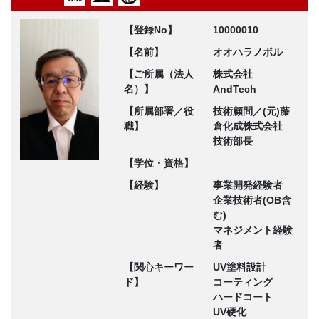
【登録No】
10000010
【名前】
オオハラノボル
【ご所属（法人
株式会社
名）】
AndTech
【所属部署／役
技術顧問／(元)藤
職】
倉化成株式会社
技術部長
【学位・資格】
【経験】
事業開発経験者
企業技術者(OB含
む)
マネジメント経験
者
【関心キーワー
UV塗料設計
ド】
コーティング
ハードコート
UV硬化