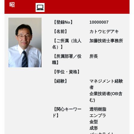
昭
【登録No】
10000007
【名前】
カトウヒデアキ
【ご所属（法人
加藤技術士事務所
名）】
【所属部署／役
所長
職】
【学位・資格】
【経験】
マネジメント経験
者
企業技術者(OB含
む)
【関心キーワー
透明樹脂
ド】
エンプラ
金型
成形