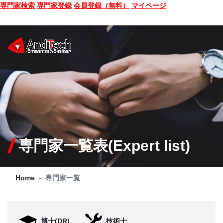
専門家検索
専門家登録
会員登録（無料）
マイページ
SEMINAR
BOOK
CONSULTING
SERVICE
専門家一覧表(Expert list)
COMPANY
Home
専門家一覧
Q&A
SITE MAP
博士(DR)
技術士