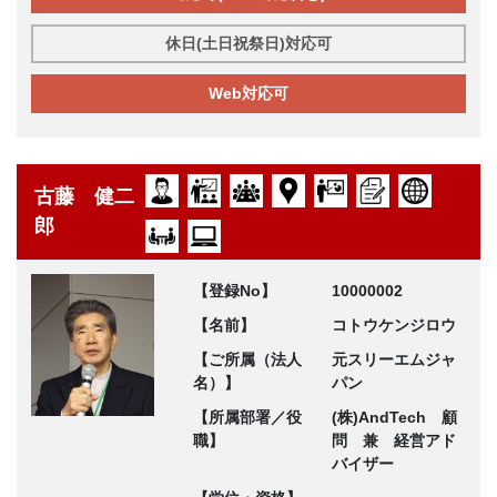
休日(土日祝祭日)対応可
Web対応可
古藤 健二
郎
【登録No】
10000002
【名前】
コトウケンジロウ
【ご所属（法人
元スリーエムジャ
名）】
パン
【所属部署／役
(株)AndTech 顧
職】
問 兼 経営アド
バイザー