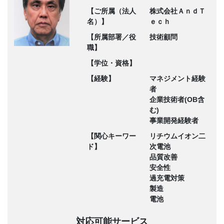
【ご所属（法人
株式会社ＡｎｄＴ
名）】
ｅｃｈ
【所属部署／役
技術顧問
職】
【学位・資格】
【経験】
マネジメント経験
者
企業技術者(OB含
む)
事業開発経験者
【関心キーワー
リチウムイオン二
ド】
次電池
品質改善
安全性
過充電対策
製造
電池
対応可能サービス