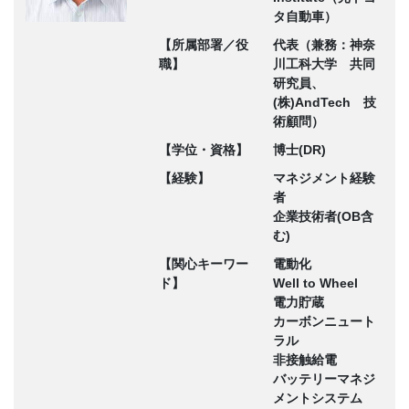
タ自動車）
【所属部署／役
代表（兼務：神奈
職】
川工科大学 共同
研究員、
(株)AndTech 技
術顧問）
【学位・資格】
博士(DR)
【経験】
マネジメント経験
者
企業技術者(OB含
む)
【関心キーワー
電動化
ド】
Well to Wheel
電力貯蔵
カーボンニュート
ラル
非接触給電
バッテリーマネジ
メントシステム