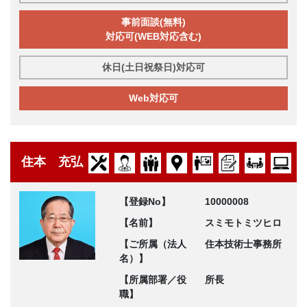
事前面談(無料)
対応可(WEB対応含む)
休日(土日祝祭日)対応可
Web対応可
住本 充弘
【登録No】
10000008
【名前】
スミモトミツヒロ
【ご所属（法人
住本技術士事務所
名）】
【所属部署／役
所長
職】