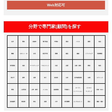
Web対応可
分野で専門家(顧問)を探す
化学
電気
自動車
電子部品
半導体
通信
バイオ
農業
食品
機械
ロボット・AI
住宅
航空宇宙
重機
建設
繊維
ソフトウェア
医療機器
研究開発
知財
マーケティング
マネジメント
生産
品質
法務・規制
調達
物流
高分子
塗料
成形
加工
添加剤
分析
化学物質規制
金属
セラミック
オープン
ビジネス
環境
人材育成
人事・採用
メンタル
販路開拓
市場参入
投資・M&A
イノベーション
マッチング
技術顧問
製造業
商社
流通
大学
研究機関
コンサルタント
歴史
翻訳・通訳