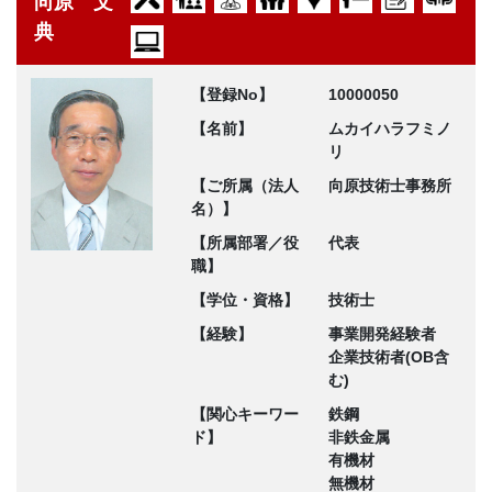
向原 文
典
【登録No】
10000050
【名前】
ムカイハラフミノ
リ
【ご所属（法人
向原技術士事務所
名）】
【所属部署／役
代表
職】
【学位・資格】
技術士
【経験】
事業開発経験者
企業技術者(OB含
む)
【関心キーワー
鉄鋼
ド】
非鉄金属
有機材
無機材