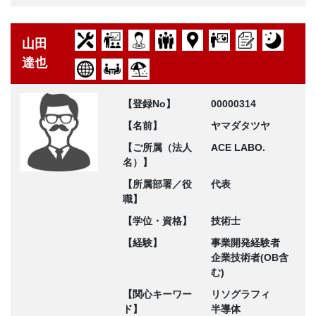
山田
達也
【登録No】
00000314
【名前】
ヤマダタツヤ
【ご所属（法人
ACE LABO.
名）】
【所属部署／役
代表
職】
【学位・資格】
技術士
【経験】
事業開発経験者
企業技術者(OB含
む)
【関心キーワー
リソグラフィ
ド】
半導体