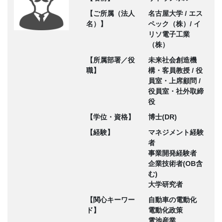
【ご所属（法人
名古屋大学 / エス
名）】
ペック（株）/ イ
リソ電子工業
（株）
【所属部署／役
未来社会創造機
職】
構・客員教授 / 役
員室・上席顧問 /
役員室・社外取締
役
【学位・資格】
博士(DR)
【経験】
マネジメント経験
者
事業開発経験者
企業技術者(OB含
む)
大学研究者
【関心キーワー
自動車の電動化
ド】
電動化政策
電池産業