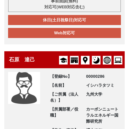
事前面談(無料)
対応可(WEB対応含む)
休日(土日祝祭日)対応可
Web対応可
石原 達己
【登録No】
00000286
【名前】
イシハラタツミ
【ご所属（法人
九州大学
名）】
【所属部署／役
カーボンニュート
職】
ラルエネルギー国
際研究所