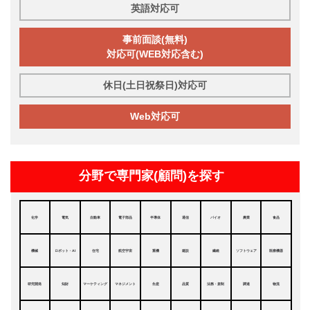
英語対応可
事前面談(無料)
対応可(WEB対応含む)
休日(土日祝祭日)対応可
Web対応可
分野で専門家(顧問)を探す
化学
電気
自動車
電子部品
半導体
通信
バイオ
農業
食品
機械
ロボット・AI
住宅
航空宇宙
重機
建設
繊維
ソフトウェア
医療機器
研究開発
知財
マーケティング
マネジメント
生産
品質
法務・規制
調達
物流