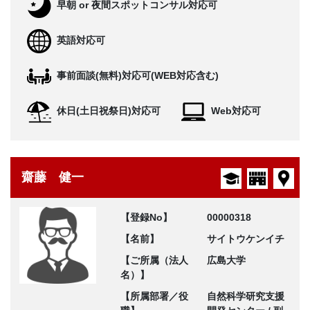
早朝 or 夜間スポットコンサル対応可
英語対応可
事前面談(無料)対応可(WEB対応含む)
休日(土日祝祭日)対応可
Web対応可
齋藤 健一
【登録No】
00000318
【名前】
サイトウケンイチ
【ご所属（法人
広島大学
名）】
【所属部署／役
自然科学研究支援