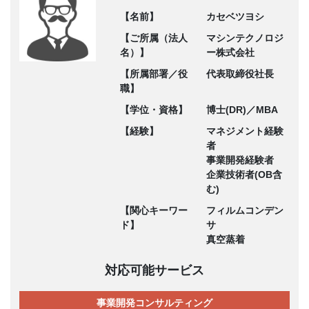
【名前】
カセベツヨシ
【ご所属（法人
マシンテクノロジ
名）】
ー株式会社
【所属部署／役
代表取締役社長
職】
【学位・資格】
博士(DR)／MBA
【経験】
マネジメント経験
者
事業開発経験者
企業技術者(OB含
む)
【関心キーワー
フィルムコンデン
ド】
サ
真空蒸着
対応可能サービス
事業開発コンサルティング