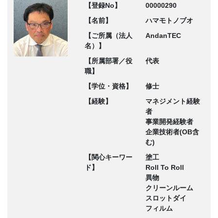
【登録No】
00000290
【名前】
ハマモトノブオ
【ご所属（法人
AndanTEC
名）】
【所属部署／役
代表
職】
【学位・資格】
修士
【経験】
マネジメント経験
者
事業開発経験者
企業技術者(OB含
む)
【関心キーワー
塗工
ド】
Roll To Roll
異物
クリーンルーム
スロットダイ
フィルム