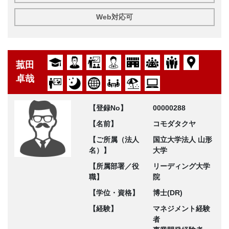
Web対応可
菰田
卓哉
【登録No】
00000288
【名前】
コモダタクヤ
【ご所属（法人
国立大学法人 山形
名）】
大学
【所属部署／役
リーディング大学
職】
院
【学位・資格】
博士(DR)
【経験】
マネジメント経験
者