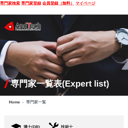
専門家検索
専門家登録
会員登録（無料）
マイページ
SEMINAR
BOOK
CONSULTING
SERVICE
専門家一覧表(Expert list)
COMPANY
Home
専門家一覧
Q&A
SITE MAP
博士(DR)
技術士