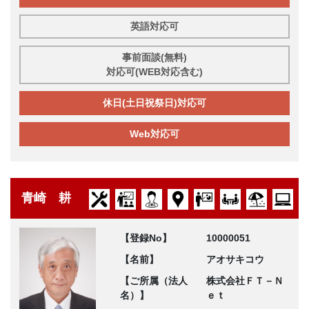
英語対応可
事前面談(無料)
対応可(WEB対応含む)
休日(土日祝祭日)対応可
Web対応可
青崎 耕
【登録No】
10000051
【名前】
アオサキコウ
【ご所属（法人
株式会社ＦＴ－Ｎ
名）】
ｅｔ