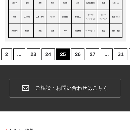
高分子
塗料
成形
加工
添加剤
分析
化学物質規制
金属
セラミック
オープン
ビジネス
環境
人材育成
人事・採用
メンタル
販路開拓
市場参入
投資・M&A
イノベーション
マッチング
技術顧問
製造業
商社
流通
大学
研究機関
コンサルタント
歴史
翻訳・通訳
2
...
23
24
25
26
27
...
31
ご相談・お問い合わせはこちら