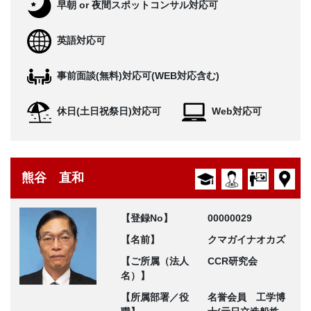
早朝 or 夜間スポットコンサル対応可
英語対応可
事前面談(無料)対応可(WEB対応含む)
休日(土日祝祭日)対応可
Web対応可
熊谷 直和
【登録No】
00000029
【名前】
クマガイナオカズ
【ご所属（法人
CCR研究会
名）】
【所属部署／役
名誉会員 工学博