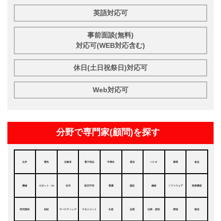
英語対応可
事前面談(無料)
対応可(WEB対応含む)
休日(土日祝祭日)対応可
Web対応可
分野で専門家(顧問)を探す
化学
電気
自動車
電子部品
半導体
通信
バイオ
農業
食品
機械
ロボット・AI
住宅
航空宇宙
重機
建設
繊維
ソフトウェア
医療機器
研究開発
知財
マーケティング
マネジメント
生産
品質
法務・規制
調達
物流