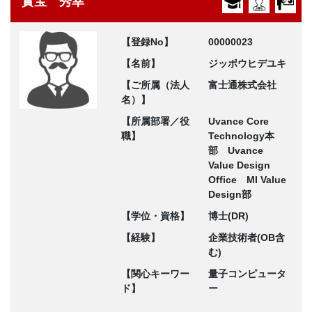
實宝 秀幸
【登録No】
00000023
【名前】
ジッポウヒデユキ
【ご所属（法人
富士通株式会社
名）】
【所属部署／役
Uvance Core
職】
Technology本
部 Uvance
Value Design
Office MI Value
Design部
【学位・資格】
博士(DR)
【経験】
企業技術者(OB含
む)
【関心キーワー
量子コンピュータ
ド】
ー