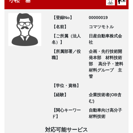
小松 基
【登録No】
00000019
【名前】
コマツモトル
【ご所属（法人
日産自動車株式会
名）】
社
【所属部署／役
企画・先行技術開
職】
発本部 材料技術
部 高分子・塗料
材料グループ 主
管
【学位・資格】
【経験】
企業技術者(OB含
む)
【関心キーワー
自動車向け高分子
ド】
材料技術
対応可能サービス