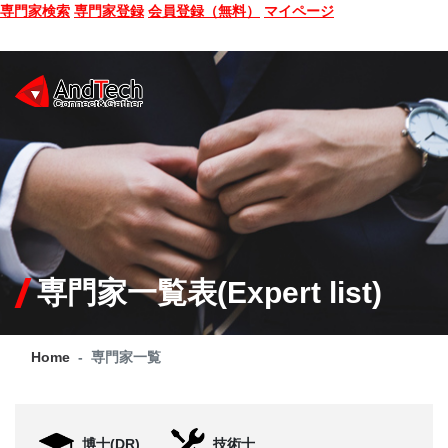
専門家検索
専門家登録
会員登録（無料）
マイページ
SEMINAR
BOOK
CONSULTING
SERVICE
専門家一覧表(Expert list)
COMPANY
Home
専門家一覧
Q&A
SITE MAP
博士(DR)
技術士