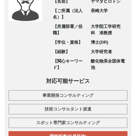
【名前】
ヤマダヒロトシ
【ご所属（法人
長崎大学
名）】
【所属部署／役
大学院工学研究
職】
科 准教授
【学位・資格】
博士(DR)
【経験】
大学研究者
【関心キーワー
酸化物系全固体電
ド】
池
対応可能サービス
事業開発コンサルティング
技術コンサルタント派遣
スポット専門家コンサルティング