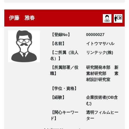
伊藤 雅春
【登録No】
00000027
【名前】
イトウマサハル
【ご所属（法人
リンテック(株)
名）】
【所属部署／役
研究開発本部 新
職】
素材研究部 素
材設計研究室
【学位・資格】
【経験】
企業技術者(OB含
む)
【関心キーワー
透明フィルムヒー
ド】
ター