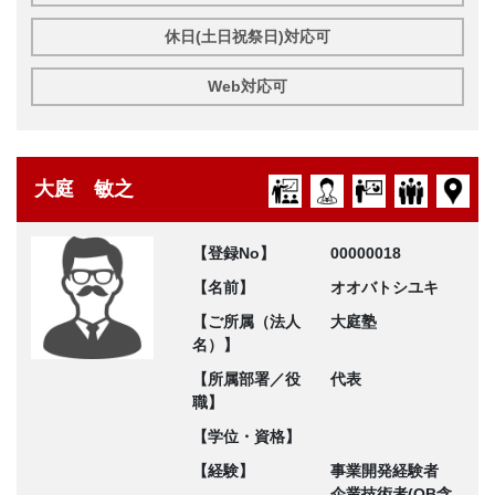
休日(土日祝祭日)対応可
Web対応可
大庭 敏之
【登録No】
00000018
【名前】
オオバトシユキ
【ご所属（法人
大庭塾
名）】
【所属部署／役
代表
職】
【学位・資格】
【経験】
事業開発経験者
企業技術者(OB含