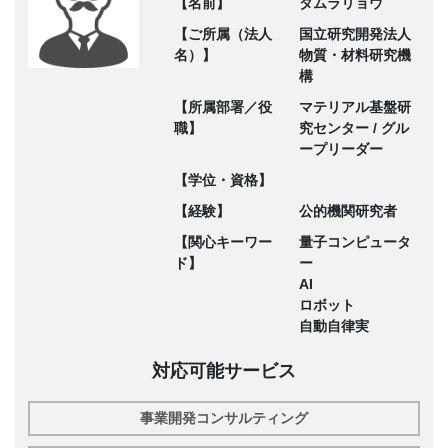
【名前】
タムラリョウ
【ご所属（法人
国立研究開発法人
名）】
物質・材料研究機
構
【所属部署／役
マテリアル基盤研
職】
究センター / グル
ープリーダー
【学位・資格】
【経験】
公的機関研究者
【関心キーワー
量子コンピュータ
ド】
ー
AI
ロボット
自動自律実
対応可能サービス
事業開発コンサルティング