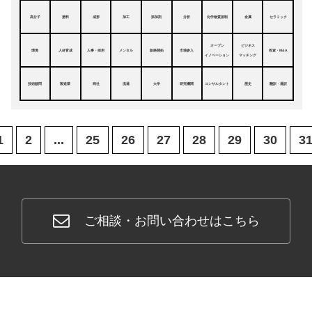
高分子
塗料
成形
加工
添加剤
分析
化学物質規制
金属
セラミック
オープン
ビジネス
環境
人材育成
人事・採用
メンタル
販路開拓
市場参入
投資・M&A
イノベーション
マッチング
技術顧問
製造業
商社
流通
大学
研究機関
コンサルタント
歴史
翻訳・通訳
1
2
...
25
26
27
28
29
30
3
ご相談・お問い合わせはこちら