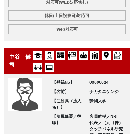
対応可(WEB対応含む)
休日(土日祝祭日)対応可
Web対応可
中谷 健
司
【登録No】
00000024
【名前】
ナカタニケンジ
【ご所属（法人
静岡大学
名）】
【所属部署／役
客員教授／NRI
職】
代表／（元（株）
タッチパネル研究