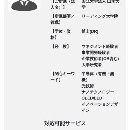
【ご所属（法
国立大学法人 山形大
人名）】
学
【所属部署／
リーディング大学院
役職】
【学位・資
博士(DR)
格】
【経 験】
マネジメント経験者
事業開発経験者
企業技術者(OB含む)
大学研究者
【関心キーワ
半導体（有機・無
ード】
機）
光技術
ナノテクノロジー
OLED/LED
イノベーションデザ
イン
対応可能サービス