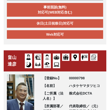
事前面談(無料)
対応可(WEB対応含む)
休日(土日祝祭日)対応可
Web対応可
畠山
達彦
【登録No】
00000798
【名前】
ハタケヤマタツヒコ
【ご所属（法
株式会社DCTA
人名）】
【所属部署／
代表取締役／（元）