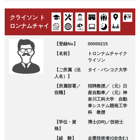
クライソン ト
ロンナムチャイ
【登録No】
00000215
【名前】
トロンナムチャイク
ライソン
【ご所属（法
タイ・バンコク大学
人名）】
【所属部署／
招聘教授／（元）日
役職】
産自動車／（元）神
奈川工科大学 自動
車システム開発工学
科 教授
【学位・資
博士(DR)／技術士
格】
【経 験】
企業技術者(OB含む)