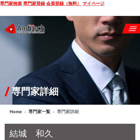
専門家検索
専門家登録
会員登録（無料）
マイページ
SEMINAR
BOOK
CONSULTING
SERVICE
専門家詳細
COMPANY
Home
専門家一覧
専門家詳細
Q&A
SITE MAP
結城 和久