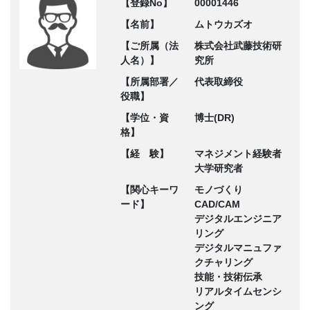
【登録No】
00001446
【名前】
ムトウカズオ
【ご所属（法
株式会社武藤技術研
人名）】
究所
【所属部署／
代表取締役
役職】
【学位・資
博士(DR)
格】
【経 験】
マネジメント経験者
大学研究者
【関心キーワ
モノづくり
ード】
CAD/CAM
デジタルエンジニア
リング
デジタルマニュファ
クチャリング
技能・技術伝承
リアルタイムセンシ
ング