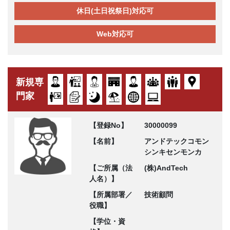
休日(土日祝祭日)対応可
Web対応可
新規専
門家
【登録No】
30000099
【名前】
アンドテックコモン
シンキセンモンカ
【ご所属（法
(株)AndTech
人名）】
【所属部署／
技術顧問
役職】
【学位・資