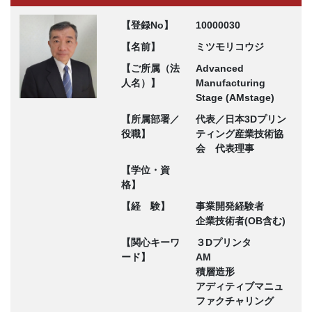
【登録No】
10000030
【名前】
ミツモリコウジ
【ご所属（法
Advanced
人名）】
Manufacturing
Stage (AMstage)
【所属部署／
代表／日本3Dプリン
役職】
ティング産業技術協
会 代表理事
【学位・資
格】
【経 験】
事業開発経験者
企業技術者(OB含む)
【関心キーワ
３Dプリンタ
ード】
AM
積層造形
アディティブマニュ
ファクチャリング