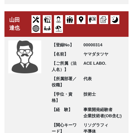
山田
達也
【登録No】
00000314
【名前】
ヤマダタツヤ
【ご所属（法
ACE LABO.
人名）】
【所属部署／
代表
役職】
【学位・資
技術士
格】
【経 験】
事業開発経験者
企業技術者(OB含む)
【関心キーワ
リソグラフィ
ード】
半導体