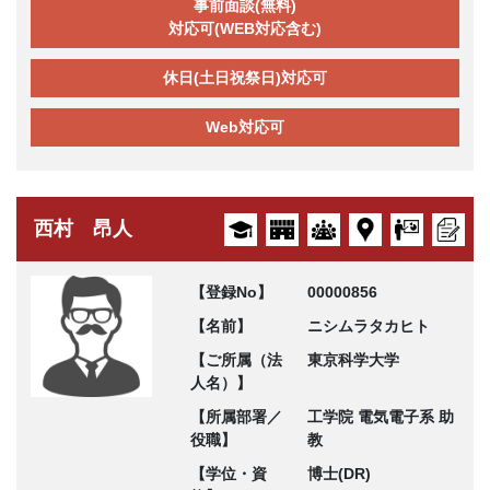
事前面談(無料)
対応可(WEB対応含む)
休日(土日祝祭日)対応可
Web対応可
西村 昂人
【登録No】
00000856
【名前】
ニシムラタカヒト
【ご所属（法
東京科学大学
人名）】
【所属部署／
工学院 電気電子系 助
役職】
教
【学位・資
博士(DR)