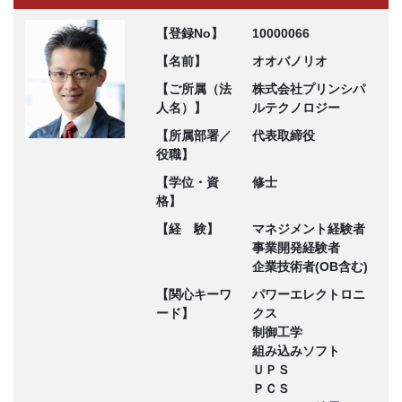
【登録No】
10000066
【名前】
オオバノリオ
【ご所属（法
株式会社プリンシパ
人名）】
ルテクノロジー
【所属部署／
代表取締役
役職】
【学位・資
修士
格】
【経 験】
マネジメント経験者
事業開発経験者
企業技術者(OB含む)
【関心キーワ
パワーエレクトロニ
ード】
クス
制御工学
組み込みソフト
ＵＰＳ
ＰＣＳ