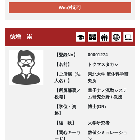
Web対応可
徳増 崇
【登録No】
00001274
【名前】
トクマスタカシ
【ご所属（法
東北大学 流体科学研
人名）】
究所
【所属部署／
量子ナノ流動システ
役職】
ム研究分野 / 教授
【学位・資
博士(DR)
格】
【経 験】
大学研究者
【関心キーワ
数値シミュレーショ
ード】
ン