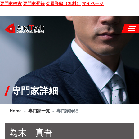
専門家検索
専門家登録
会員登録（無料）
マイページ
SEMINAR
BOOK
CONSULTING
SERVICE
専門家詳細
COMPANY
Home
専門家一覧
専門家詳細
Q&A
SITE MAP
為末 真吾