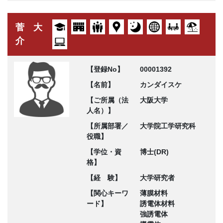
菅 大
介
【登録No】
00001392
【名前】
カンダイスケ
【ご所属（法
大阪大学
人名）】
【所属部署／
大学院工学研究科
役職】
【学位・資
博士(DR)
格】
【経 験】
大学研究者
【関心キーワ
薄膜材料
ード】
誘電体材料
強誘電体