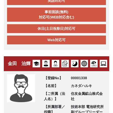
英語対応可
事前面談(無料)
対応可(WEB対応含む)
休日(土日祝祭日)対応可
Web対応可
金田 治輝
【登録No】
00001338
【名前】
カネダハルキ
【ご所属（法
住友金属鉱山株式会
人名）】
社
【所属部署／
技術本部 電池研究所
役職】
副グループリーダー