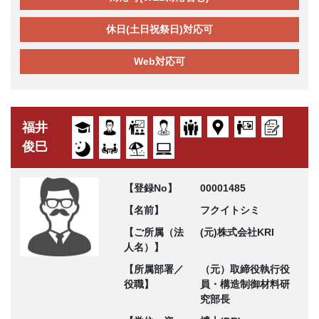
休日(土日祝祭日)対応可
Web対応可
福井
俊巳
【登録No】
00001485
【名前】
フクイトシミ
【ご所属（法
(元)株式会社KRI
人名）】
【所属部署／
（元）取締役執行役
役職】
員・構造制御材料研
究部長