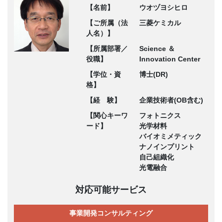
【名前】
ウオヅヨシヒロ
【ご所属（法
三菱ケミカル
人名）】
【所属部署／
Science ＆
役職】
Innovation Center
【学位・資
博士(DR)
格】
【経 験】
企業技術者(OB含む)
【関心キーワ
フォトニクス
ード】
光学材料
バイオミメティック
ナノインプリント
自己組織化
光電融合
対応可能サービス
事業開発コンサルティング