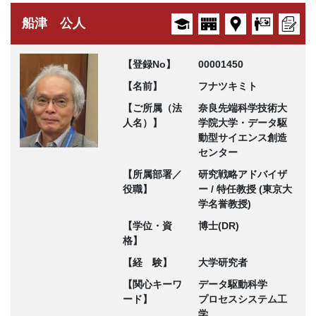
船津 公人
【登録No】
00001450
【名前】
フナツキミト
【ご所属（法
奈良先端科学技術大
人名）】
学院大学・データ駆
動型サイエンス創造
センター
【所属部署／
研究戦略アドバイザ
役職】
ー / 特任教授 (東京大
学名誉教授)
【学位・資
博士(DR)
格】
【経 験】
大学研究者
【関心キーワ
データ駆動科学
ード】
プロセスシステム工
学