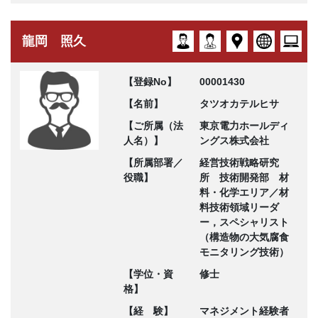
龍岡 照久
【登録No】
00001430
【名前】
タツオカテルヒサ
【ご所属（法
東京電力ホールディ
人名）】
ングス株式会社
【所属部署／
経営技術戦略研究
役職】
所 技術開発部 材
料・化学エリア／材
料技術領域リーダ
ー，スペシャリスト
（構造物の大気腐食
モニタリング技術）
【学位・資
修士
格】
【経 験】
マネジメント経験者