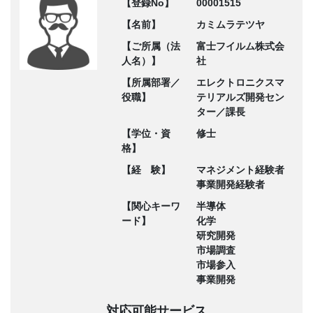
【登録No】
00001515
【名前】
カミムラテツヤ
【ご所属（法
富士フイルム株式会
人名）】
社
【所属部署／
エレクトロニクスマ
役職】
テリアルズ開発セン
ター／課長
【学位・資
修士
格】
【経 験】
マネジメント経験者
事業開発経験者
【関心キーワ
半導体
ード】
化学
研究開発
市場調査
市場参入
事業開発
対応可能サービス