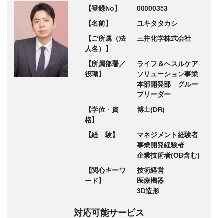
【登録No】
00000353
【名前】
ユキタタカシ
【ご所属（法
三井化学株式会社
人名）】
【所属部署／
ライフ＆ヘスルケア
役職】
ソリューション事業
本部開発部 グルー
プリーダー
【学位・資
博士(DR)
格】
【経 験】
マネジメント経験者
事業開発経験者
企業技術者(OB含む)
【関心キーワ
技術経営
ード】
医療機器
3D造形
対応可能サービス