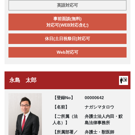
英語対応可
事前面談(無料)
対応可(WEB対応含む)
休日(土日祝祭日)対応可
Web対応可
永島 太郎
【登録No】
00000642
【名前】
ナガシマタロウ
【ご所属（法
弁護士法人内田・鮫
人名）】
島法律事務所
【所属部署／
弁護士・獣医師