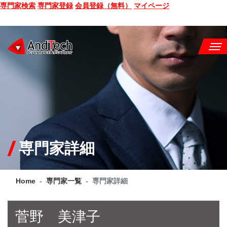
専門家検索
専門家登録
会員登録（無料）
マイページ
SEMINAR
BOOK
CONSULTING
SERVICE
専門家詳細
COMPANY
Home
専門家一覧
専門家詳細
Q&A
SITE MAP
菅野 美津子