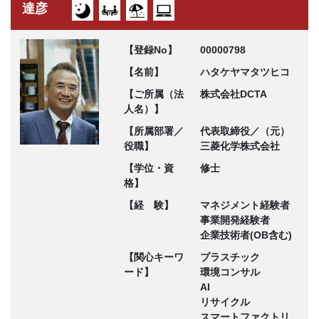
達彦
【登録No】
00000798
【名前】
ハタケヤマタツヒコ
【ご所属（法
株式会社DCTA
人名）】
【所属部署／
代表取締役／（元）
役職】
三菱化学株式会社
【学位・資
修士
格】
【経 験】
マネジメント経験者
事業開発経験者
企業技術者(OB含む)
【関心キーワ
プラスチック
ード】
環境コンサル
AI
リサイクル
スマートファクトリ