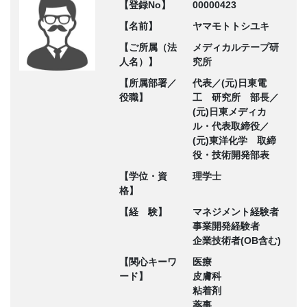
【登録No】
00000423
【名前】
ヤマモトトシユキ
【ご所属（法
メディカルテープ研
人名）】
究所
【所属部署／
代表／(元)日東電
役職】
工 研究所 部長／
(元)日東メディカ
ル・代表取締役／
(元)東洋化学 取締
役・技術開発部表
【学位・資
理学士
格】
【経 験】
マネジメント経験者
事業開発経験者
企業技術者(OB含む)
【関心キーワ
医療
ード】
皮膚科
粘着剤
薬事