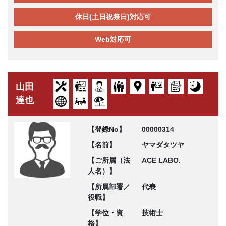
休日(土日祝祭日)対応可
Web対応可
山田
達也
【登録No】
00000314
【名前】
ヤマダタツヤ
【ご所属（法
ACE LABO.
人名）】
【所属部署／
代表
役職】
【学位・資
技術士
格】