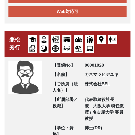
Web対応可
兼松
秀行
【登録No】
00001028
【名前】
カネマツヒデユキ
【ご所属（法
株式会社BEL
人名）】
【所属部署／
代表取締役社長
役職】
兼 大阪大学 特任教
授 / 名古屋大学 客員
教授
【学位・資
博士(DR)
格】