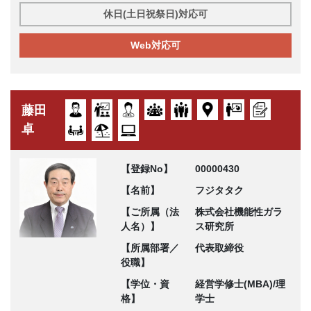
休日(土日祝祭日)対応可
Web対応可
藤田
卓
【登録No】
00000430
【名前】
フジタタク
【ご所属（法
株式会社機能性ガラ
人名）】
ス研究所
【所属部署／
代表取締役
役職】
【学位・資
経営学修士(MBA)/理
格】
学士