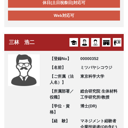
休日(土日祝祭日)対応可
Web対応可
三林 浩二
【登録No】
00000352
【名前】
ミツバヤシコウジ
【ご所属（法
東京科学大学
人名）】
【所属部署／
総合研究院 生体材料
役職】
工学研究所/教授
【学位・資
博士(DR)
格】
【経 験】
マネジメント経験者
企業技術者(OB含む)