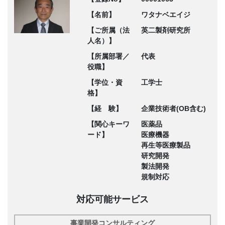
【名前】
ワタナベエイジ
【ご所属（法
英二製剤研究所
人名）】
【所属部署／
代表
役職】
【学位・資
工学士
格】
【経 験】
企業技術者(OB含む)
【関心キーワ
医薬品
ード】
医療機器
再生等医療製品
研究開発
製法開発
規制対応
対応可能サービス
事業開発コンサルティング