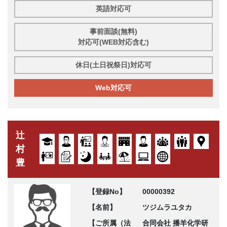
英語対応可
事前面談(無料)
対応可(WEB対応含む)
休日(土日祝祭日)対応可
Web対応可
辻
村
豊
【登録No】
00000392
【名前】
ツジムラユタカ
【ご所属（法
合同会社 播羊化学研