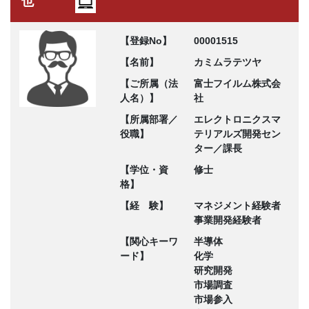
也
【登録No】
00001515
【名前】
カミムラテツヤ
【ご所属（法
富士フイルム株式会
人名）】
社
【所属部署／
エレクトロニクスマ
役職】
テリアルズ開発セン
ター／課長
【学位・資
修士
格】
【経 験】
マネジメント経験者
事業開発経験者
【関心キーワ
半導体
ード】
化学
研究開発
市場調査
市場参入