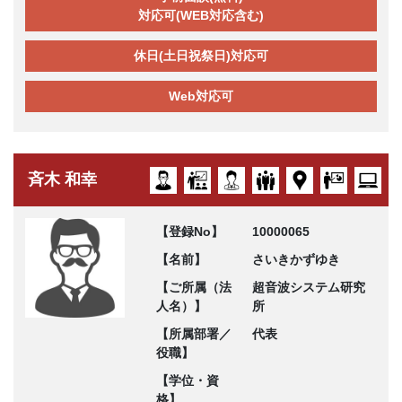
対応可(WEB対応含む)
休日(土日祝祭日)対応可
Web対応可
斉木 和幸
【登録No】
10000065
【名前】
さいきかずゆき
【ご所属（法
超音波システム研究
人名）】
所
【所属部署／
代表
役職】
【学位・資
格】