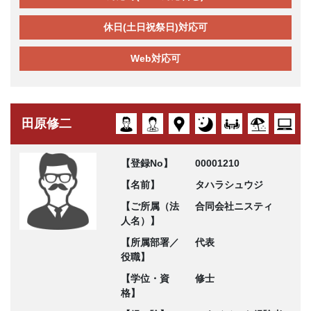
休日(土日祝祭日)対応可
Web対応可
田原修二
【登録No】
00001210
【名前】
タハラシュウジ
【ご所属（法
合同会社ニスティ
人名）】
【所属部署／
代表
役職】
【学位・資
修士
格】