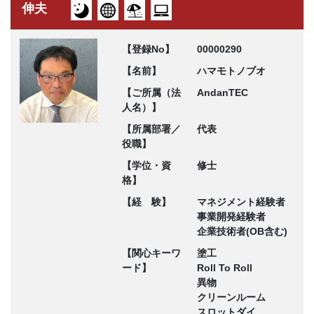
伸夫
【登録No】
00000290
【名前】
ハマモトノブオ
【ご所属（法
AndanTEC
人名）】
【所属部署／
代表
役職】
【学位・資
修士
格】
【経 験】
マネジメント経験者
事業開発経験者
企業技術者(OB含む)
【関心キーワ
塗工
ード】
Roll To Roll
異物
クリーンルーム
スロットダイ