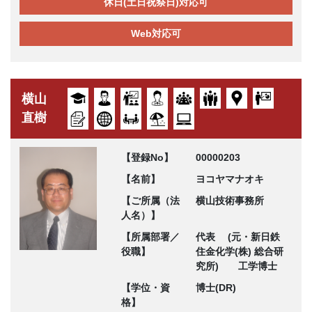
休日(土日祝祭日)対応可
Web対応可
横山
直樹
【登録No】
00000203
【名前】
ヨコヤマナオキ
【ご所属（法
横山技術事務所
人名）】
【所属部署／
代表 (元・新日鉄
役職】
住金化学(株) 総合研
究所) 工学博士
【学位・資
博士(DR)
格】