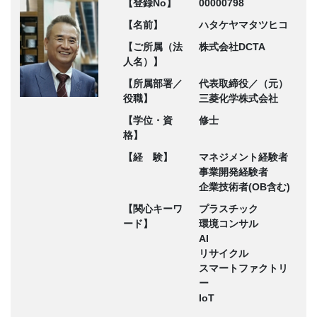
【登録No】
00000798
【名前】
ハタケヤマタツヒコ
【ご所属（法
株式会社DCTA
人名）】
【所属部署／
代表取締役／（元）
役職】
三菱化学株式会社
【学位・資
修士
格】
【経 験】
マネジメント経験者
事業開発経験者
企業技術者(OB含む)
【関心キーワ
プラスチック
ード】
環境コンサル
AI
リサイクル
スマートファクトリ
ー
IoT