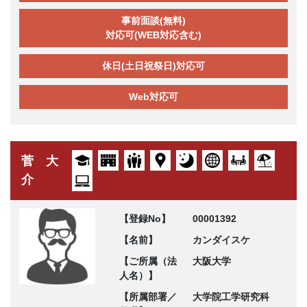
事前面談(無料)
対応可(WEB対応含む)
休日(土日祝祭日)対応可
Web対応可
菅 大
介
【登録No】
00001392
【名前】
カンダイスケ
【ご所属（法
大阪大学
人名）】
【所属部署／
大学院工学研究科