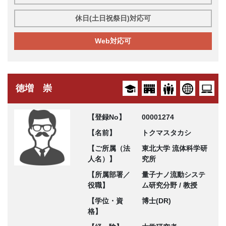
休日(土日祝祭日)対応可
Web対応可
徳増 崇
【登録No】
00001274
【名前】
トクマスタカシ
【ご所属（法
東北大学 流体科学研
人名）】
究所
【所属部署／
量子ナノ流動システ
役職】
ム研究分野 / 教授
【学位・資
博士(DR)
格】