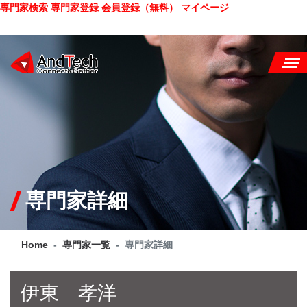
専門家検索
専門家登録
会員登録（無料）
マイページ
SEMINAR
BOOK
CONSULTING
SERVICE
専門家詳細
COMPANY
Home
専門家一覧
専門家詳細
Q&A
SITE MAP
伊東 孝洋