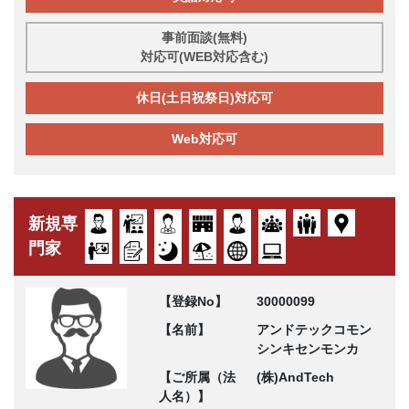
事前面談(無料)
対応可(WEB対応含む)
休日(土日祝祭日)対応可
Web対応可
新規専
門家
【登録No】
30000099
【名前】
アンドテックコモン
シンキセンモンカ
【ご所属（法
(株)AndTech
人名）】