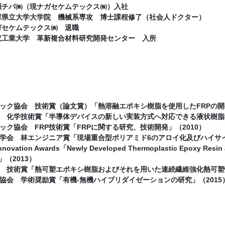
チバ㈱（現ナガセケムテックス㈱）入社
兵庫県立大学大学院 機械系専攻 博士課程修了（社会人ドクター）
ナガセケムテックス㈱ 退職
工業大学 革新複合材料研究開発センター 入所
ック協会 技術賞（論文賞）「熱溶融エポキシ樹脂を使用したFRPの開発」
 化学技術賞「半導体デバイスの新しい実装方式へ対応できる液状樹脂の
ック協会 FRP技術賞「FRPに関する研究、技術開発」（2010）
学会 林エンジニア賞「現場重合型ポリアミド6のアロイ化及びハイサイク
novation Awards「Newly Developed Thermoplastic Epoxy Resin a
s」（2013）
 技術賞「熱可塑エポキシ樹脂およびそれを用いた連続繊維強化熱可塑性
協会 学術奨励賞「有機‐無機ハイブリダイゼーションの研究」（2015