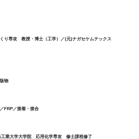
くり専攻 教授・博士（工学）／(元)ナガセケムテックス
版物
／FRP／接着・接合
姫路工業大学大学院 応用化学専攻 修士課程修了