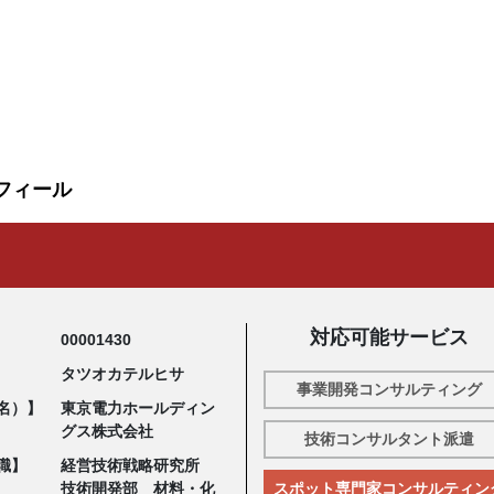
フィール
対応可能サービス
00001430
タツオカテルヒサ
事業開発コンサルティング
名）】
東京電力ホールディン
グス株式会社
技術コンサルタント派遣
職】
経営技術戦略研究所
技術開発部 材料・化
スポット専門家コンサルティン