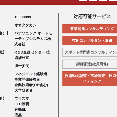
対応可能サービス
10000089
オオタタカシ
事業開発コンサルティング
名）】
パナソニック オートモ
ーティブシステムズ株
技術コンサルタント派遣
式会社
職】
R＆D企画センター 技
スポット専門家コンサルティン
術渉外室
講師派遣(社員研修)
博士(DR)
マネジメント経験者
技術動向調査・市場調査・技術
事業開発経験者
イティング
企業技術者(OB含む)
大学研究者
ド】
プラズマ
LED照明
有機EL
液晶