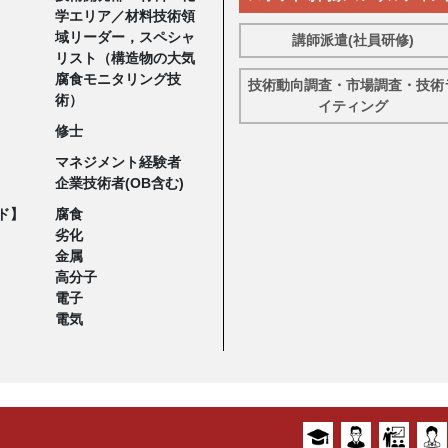
学エリア／材料技術領
域リーダー，スペシャ
講師派遣(社員研修)
リスト（構造物の大気
腐食モニタリング技
技術動向調査・市場調査・技術
術）
イティング
修士
マネジメント経験者
企業技術者(OB含む)
ド】
腐食
劣化
金属
高分子
電子
電気