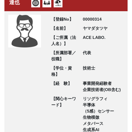
達也
【登録No】
00000314
【名前】
ヤマダタツヤ
【ご所属（法
ACE LABO.
人名）】
【所属部署／
代表
役職】
【学位・資
技術士
格】
【経 験】
事業開発経験者
企業技術者(OB含む)
【関心キーワ
リソグラフィ
ード】
半導体
（5感）センサー
生物模倣
メタバース
生成系AI