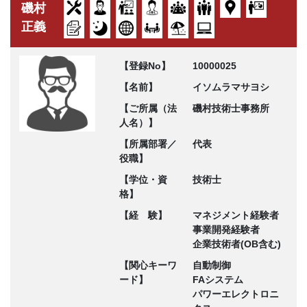
磯村
正義
【登録No】
10000025
【名前】
イソムラマサヨシ
【ご所属（法
磯村技術士事務所
人名）】
【所属部署／
代表
役職】
【学位・資
技術士
格】
【経 験】
マネジメント経験者
事業開発経験者
企業技術者(OB含む)
【関心キーワ
自動制御
ード】
FAシステム
パワーエレクトロニ