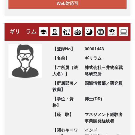
Web対応可
ギリ ラム
【登録No】
00001443
【名前】
ギリラム
【ご所属（法
株式会社三井物産戦
人名）】
略研究所
【所属部署／
国際情報部／研究員
役職】
【学位・資
博士(DR)
格】
【経 験】
マネジメント経験者
事業開発経験者
【関心キーワ
インド