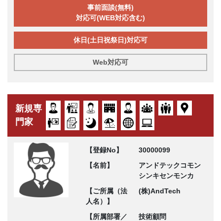
事前面談(無料)
対応可(WEB対応含む)
休日(土日祝祭日)対応可
Web対応可
新規専
門家
【登録No】
30000099
【名前】
アンドテックコモン
シンキセンモンカ
【ご所属（法
(株)AndTech
人名）】
【所属部署／
技術顧問