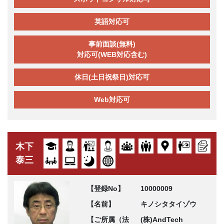
英語対応可
事前面談(無料)
対応可(WEB対応含む)
休日(土日祝祭日)対応可
Web対応可
木下
泰三
【登録No】
10000009
【名前】
キノシタタイゾウ
【ご所属（法
(株)AndTech