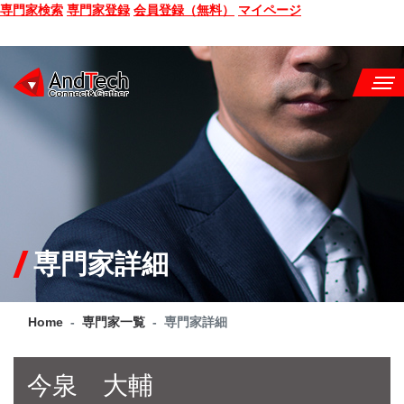
専門家検索
専門家登録
会員登録（無料）
マイページ
SEMINAR
BOOK
CONSULTING
SERVICE
専門家詳細
COMPANY
Home
専門家一覧
専門家詳細
Q&A
SITE MAP
今泉 大輔