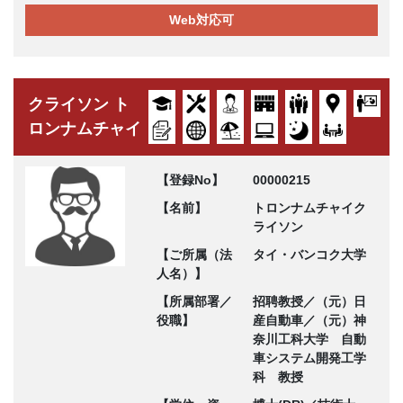
Web対応可
クライソン ト
ロンナムチャイ
【登録No】
00000215
【名前】
トロンナムチャイク
ライソン
【ご所属（法
タイ・バンコク大学
人名）】
【所属部署／
招聘教授／（元）日
役職】
産自動車／（元）神
奈川工科大学 自動
車システム開発工学
科 教授