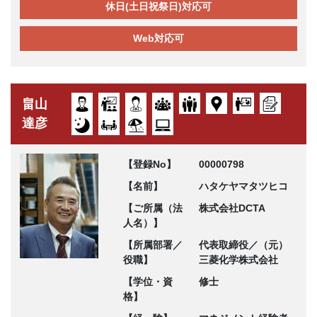
休日(土日祝祭日)対応可
Web対応可
畠山
達彦
【登録No】
00000798
【名前】
ハタケヤマタツヒコ
【ご所属（法
株式会社DCTA
人名）】
【所属部署／
代表取締役／（元）
役職】
三菱化学株式会社
【学位・資
修士
格】