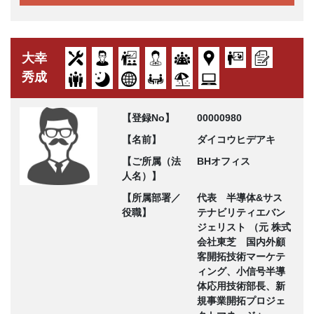
大幸
秀成
【登録No】
00000980
【名前】
ダイコウヒデアキ
【ご所属（法
BHオフィス
人名）】
【所属部署／
代表 半導体&サス
役職】
テナビリティエバン
ジェリスト （元 株式
会社東芝 国内外顧
客開拓技術マーケテ
ィング、小信号半導
体応用技術部長、新
規事業開拓プロジェ