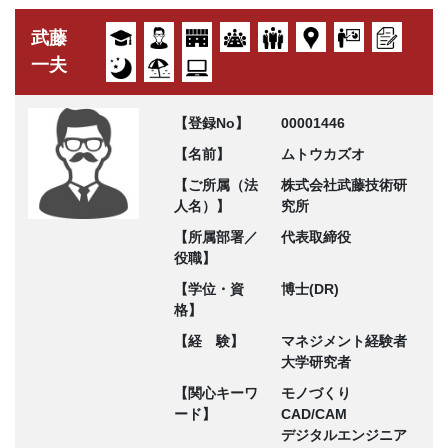
武藤
一夫
【登録No】
00001446
【名前】
ムトウカズオ
【ご所属（法
株式会社武藤技術研
人名）】
究所
【所属部署／
代表取締役
役職】
【学位・資
博士(DR)
格】
【経 験】
マネジメント経験者
大学研究者
【関心キーワ
モノづくり
ード】
CAD/CAM
デジタルエンジニア