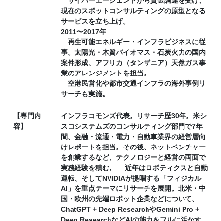
サイバーエージェントから資金調達を受け、
現在のスポットコンサルティングの原型となる
サービスを立ち上げ。
2011〜2017年
再生可能エネルギー・インフラビジネスに従
事。太陽光・木質バイオマス・石炭火力の国内
案件形成、アフリカ（タンザニア）天然ガス事
業のアレンジメントを担当。
空港民営化や都市交通インフラの海外事例リ
サーチも実施。
【専門内
インフラコモンズ代表。リサーチ歴30年。米シ
容】
スコシステムズのコンサルティング部門で7年
間、金融・流通・電力・自動車業界の経営層向
けレポートを担当。その後、ネットベンチャー
を創業するなど、テクノロジーと経営の両面で
実務経験を積む。 近年はロボティクスと自動
運転、そしてNVIDIAが提唱する「フィジカル
AI」を重点テーマにリサーチを展開。北米・中
国・欧州の先端ロボット企業などについて、
ChatGPT + Deep ResearchやGemini Pro +
Deep ResearchなどAIの能力をフルに活かす