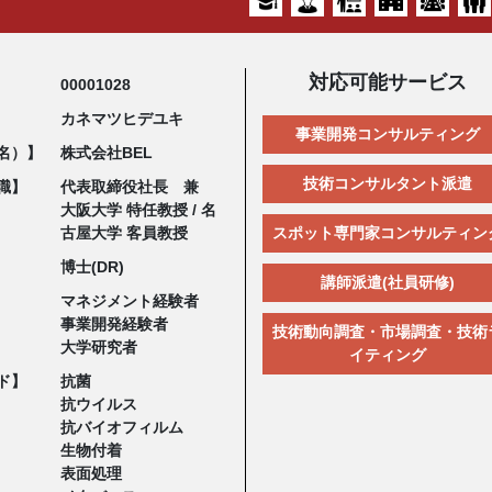
対応可能サービス
00001028
カネマツヒデユキ
事業開発コンサルティング
名）】
株式会社BEL
技術コンサルタント派遣
職】
代表取締役社長 兼
大阪大学 特任教授 / 名
古屋大学 客員教授
スポット専門家コンサルティン
博士(DR)
講師派遣(社員研修)
マネジメント経験者
事業開発経験者
技術動向調査・市場調査・技術
大学研究者
イティング
ド】
抗菌
抗ウイルス
抗バイオフィルム
生物付着
表面処理