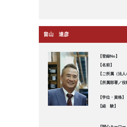
畠山 達彦
【登録No】
【名前】
【ご所属（法人
【所属部署／役
【学位・資格】
【経 験】
【関心キーワー