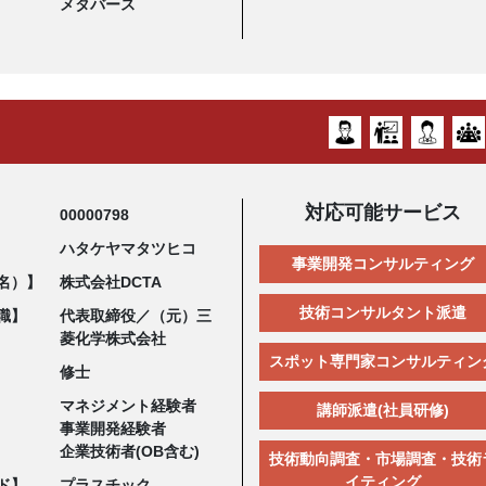
メタバース
対応可能サービス
00000798
ハタケヤマタツヒコ
事業開発コンサルティング
名）】
株式会社DCTA
技術コンサルタント派遣
職】
代表取締役／（元）三
菱化学株式会社
スポット専門家コンサルティン
修士
マネジメント経験者
講師派遣(社員研修)
事業開発経験者
企業技術者(OB含む)
技術動向調査・市場調査・技術
イティング
ド】
プラスチック