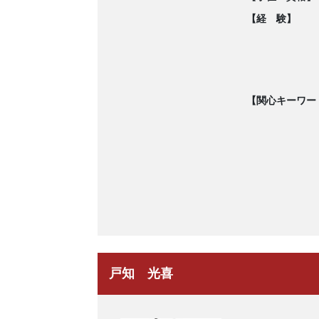
【経 験】
【関心キーワー
戸知 光喜