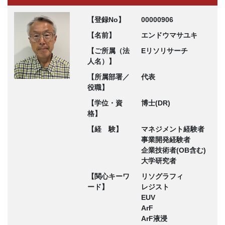
【登録No】
00000906
【名前】
エンドウマサユキ
【ご所属（法
Eリソリサーチ
人名）】
【所属部署／
代表
役職】
【学位・資
博士(DR)
格】
【経 験】
マネジメント経験者
事業開発経験者
企業技術者(OB含む)
大学研究者
【関心キーワ
リソグラフィ
ード】
レジスト
EUV
ArF
ArF液浸