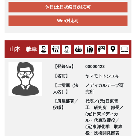
休日(土日祝祭日)対応可
Web対応可
山本 敏幸
【登録No】
00000423
【名前】
ヤマモトトシユキ
【ご所属（法
メディカルテープ研
人名）】
究所
【所属部署／
代表／(元)日東電
役職】
工 研究所 部長／
(元)日東メディカ
ル・代表取締役／
(元)東洋化学 取締
役・技術開発部表