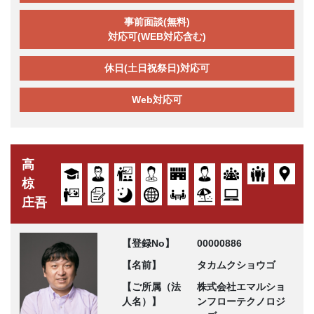
事前面談(無料)
対応可(WEB対応含む)
休日(土日祝祭日)対応可
Web対応可
高
椋
庄吾
【登録No】
00000886
【名前】
タカムクショウゴ
【ご所属（法
株式会社エマルショ
人名）】
ンフローテクノロジ