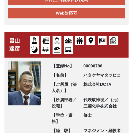
Web対応可
畠山
達彦
【登録No】
00000798
【名前】
ハタケヤマタツヒコ
【ご所属（法
株式会社DCTA
人名）】
【所属部署／
代表取締役／（元）
役職】
三菱化学株式会社
【学位・資
修士
格】
【経 験】
マネジメント経験者