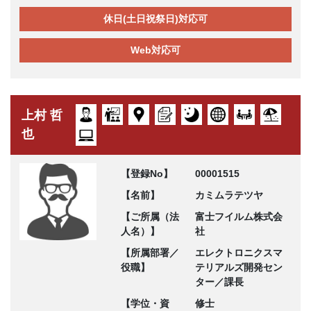
休日(土日祝祭日)対応可
Web対応可
上村 哲
也
【登録No】
00001515
【名前】
カミムラテツヤ
【ご所属（法
富士フイルム株式会
人名）】
社
【所属部署／
エレクトロニクスマ
役職】
テリアルズ開発セン
ター／課長
【学位・資
修士