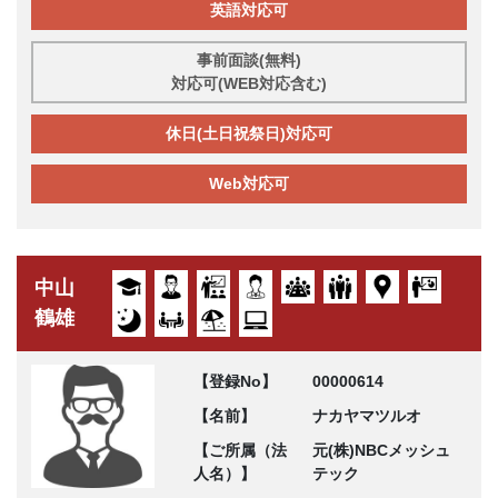
英語対応可
事前面談(無料)
対応可(WEB対応含む)
休日(土日祝祭日)対応可
Web対応可
中山
鶴雄
【登録No】
00000614
【名前】
ナカヤマツルオ
【ご所属（法
元(株)NBCメッシュ
人名）】
テック