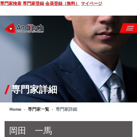
専門家検索
専門家登録
会員登録（無料）
マイページ
SEMINAR
BOOK
CONSULTING
SERVICE
専門家詳細
COMPANY
Home
専門家一覧
専門家詳細
Q&A
SITE MAP
岡田 一馬