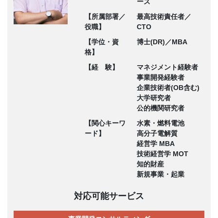
ーズ
【所属部署／
最高技術責任者／
役職】
CTO
【学位・資
博士(DR)／MBA
格】
【経 験】
マネジメント経験者
事業開発経験者
企業技術者(OB含む)
大学研究者
公的機関研究者
【関心キーワ
水素・燃料電池
ード】
高分子電解質
経営学 MBA
技術経営学 MOT
知的財産
新規事業・起業
対応可能サービス