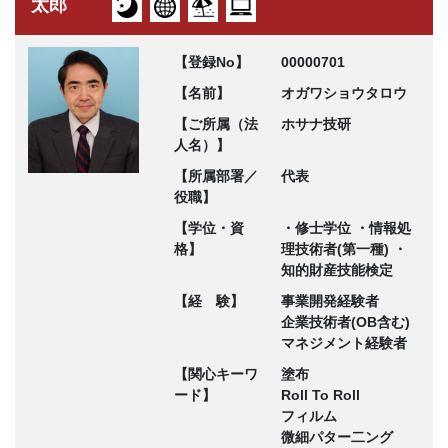
太郎
【登録No】
00000701
【名前】
オガワショウタロウ
【ご所属（法
ホサナ技研
人名）】
【所属部署／
代表
役職】
【学位・資
・修士学位 ・情報処
格】
理技術者(第一種) ・
知的財産技能検定
【経 験】
事業開発経験者
企業技術者(OB含む)
マネジメント経験者
【関心キーワ
塗布
ード】
Roll To Roll
フィルム
微細パター二ング