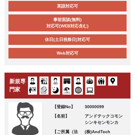
英語対応可
事前面談(無料)
対応可(WEB対応含む)
休日(土日祝祭日)対応可
Web対応可
新規専
門家
【登録No】
30000099
【名前】
アンドテックコモン
シンキセンモンカ
【ご所属（法
(株)AndTech