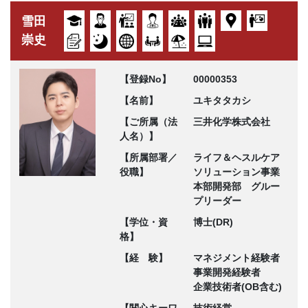
雪田
崇史
【登録No】
00000353
【名前】
ユキタタカシ
【ご所属（法
三井化学株式会社
人名）】
【所属部署／
ライフ＆ヘスルケア
役職】
ソリューション事業
本部開発部 グルー
プリーダー
【学位・資
博士(DR)
格】
【経 験】
マネジメント経験者
事業開発経験者
企業技術者(OB含む)