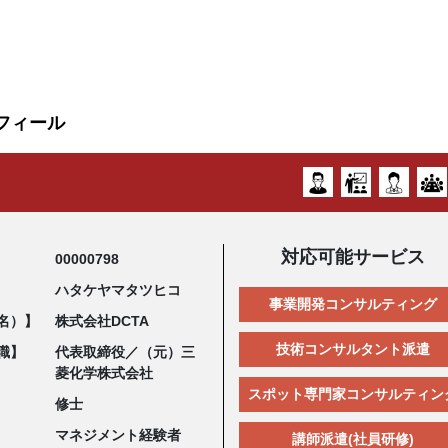
フィール
対応可能サービス
00000798
ハタケヤマタツヒコ
事業開発コンサルティング
名）】
株式会社DCTA
技術コンサルタント派遣
職】
代表取締役／（元）三
菱化学株式会社
スポット専門家コンサルティン
修士
マネジメント経験者
講師派遣(社員研修)