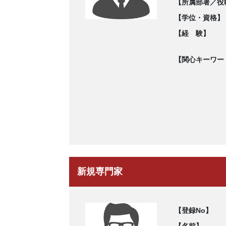
【所属部署／役
【学位・資格】
【経 験】
【関心キーワー
新規専門家
【登録No】