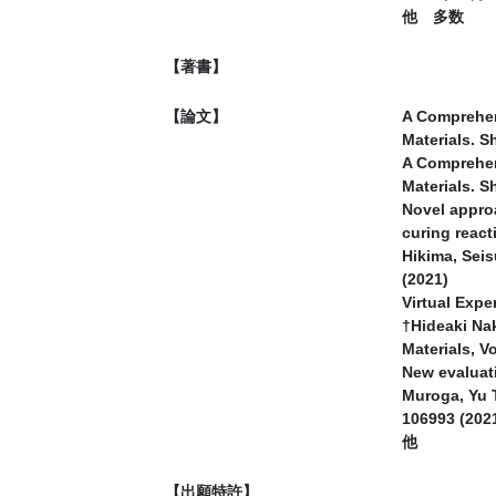
他 多数
【著書】
【論文】
A Comprehen
Materials. S
A Comprehen
Materials. S
Novel appro
curing react
Hikima, Seis
(2021)
Virtual Exp
†Hideaki Na
Materials, Vo
New evaluat
Muroga, Yu T
106993 (202
他
【出願特許】