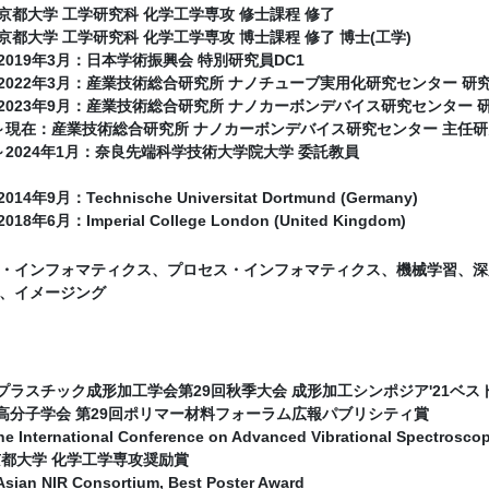
：京都大学 工学研究科 化学工学専攻 修士課程 修了
：京都大学 工学研究科 化学工学専攻 博士課程 修了 博士(工学)
～2019年3月：日本学術振興会 特別研究員DC1
月～2022年3月：産業技術総合研究所 ナノチューブ実用化研究センター 研
月～2023年9月：産業技術総合研究所 ナノカーボンデバイス研究センター 
0月～現在：産業技術総合研究所 ナノカーボンデバイス研究センター 主任
月～2024年1月：奈良先端科学技術大学院大学 委託教員
14年9月：Technische Universitat Dortmund (Germany)
18年6月：Imperial College London (United Kingdom)
・インフォマティクス、プロセス・インフォマティクス、機械学習、深
光、イメージング
1月 プラスチック成形加工学会第29回秋季大会 成形加工シンポジア'21ベ
1月 高分子学会 第29回ポリマー材料フォーラム広報パブリシティ賞
 International Conference on Advanced Vibrational Spectroscop
 京都大学 化学工学専攻奨励賞
ian NIR Consortium, Best Poster Award