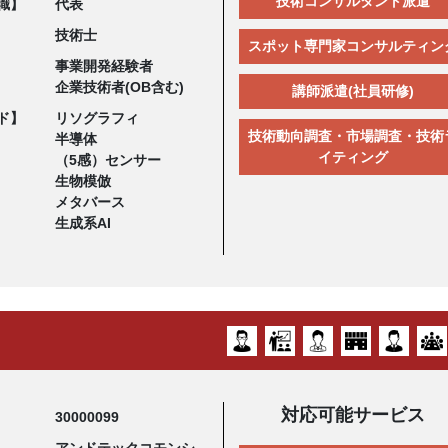
技術コンサルタント派遣
職】
代表
技術士
スポット専門家コンサルティン
事業開発経験者
企業技術者(OB含む)
講師派遣(社員研修)
ド】
リソグラフィ
技術動向調査・市場調査・技術
半導体
イティング
（5感）センサー
生物模倣
メタバース
生成系AI
対応可能サービス
30000099