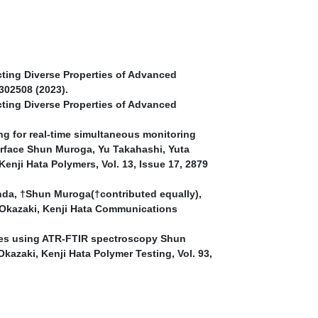
ting Diverse Properties of Advanced
302508 (2023).
ting Diverse Properties of Advanced
g for real-time simultaneous monitoring
urface Shun Muroga, Yu Takahashi, Yuta
enji Hata Polymers, Vol. 13, Issue 17, 2879
nda, †Shun Muroga(†contributed equally),
a Okazaki, Kenji Hata Communications
tes using ATR-FTIR spectroscopy Shun
azaki, Kenji Hata Polymer Testing, Vol. 93,