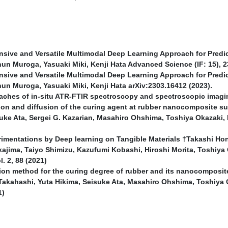
sive and Versatile Multimodal Deep Learning Approach for Predic
hun Muroga, Yasuaki Miki, Kenji Hata Advanced Science (IF: 15), 2
sive and Versatile Multimodal Deep Learning Approach for Predic
hun Muroga, Yasuaki Miki, Kenji Hata arXiv:2303.16412 (2023).
aches of in-situ ATR-FTIR spectroscopy and spectroscopic imagin
ion and diffusion of the curing agent at rubber nanocomposite s
uke Ata, Sergei G. Kazarian, Masahiro Ohshima, Toshiya Okazaki, K
erimentations by Deep learning on Tangible Materials †Takashi Ho
kajima, Taiyo Shimizu, Kazufumi Kobashi, Hiroshi Morita, Toshiy
l. 2, 88 (2021)
ion method for the curing degree of rubber and its nanocomposi
akahashi, Yuta Hikima, Seisuke Ata, Masahiro Ohshima, Toshiya Ok
1)