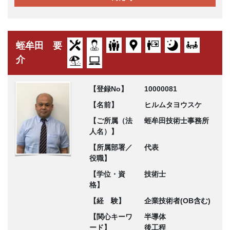
蛭牟田 要
介
【登録No】
10000081
【名前】
ヒルムタヨウスケ
【ご所属（法
蛭牟田技術士事務所
人名）】
【所属部署／
代表
役職】
【学位・資
技術士
格】
【経 験】
企業技術者(OB含む)
【関心キーワ
半導体
ード】
後工程