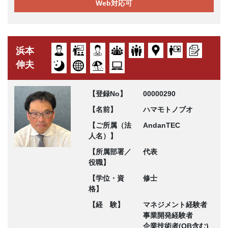
Web対応可
浜本
伸夫
【登録No】
00000290
【名前】
ハマモトノブオ
【ご所属（法
AndanTEC
人名）】
【所属部署／
代表
役職】
【学位・資
修士
格】
【経 験】
マネジメント経験者
事業開発経験者
企業技術者(OB含む)