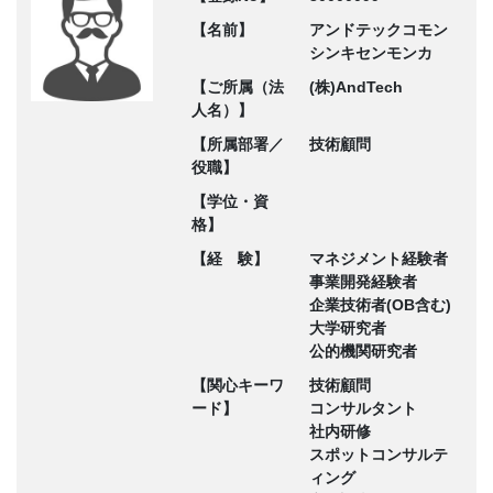
【名前】
アンドテックコモン
シンキセンモンカ
【ご所属（法
(株)AndTech
人名）】
【所属部署／
技術顧問
役職】
【学位・資
格】
【経 験】
マネジメント経験者
事業開発経験者
企業技術者(OB含む)
大学研究者
公的機関研究者
【関心キーワ
技術顧問
ード】
コンサルタント
社内研修
スポットコンサルテ
ィング