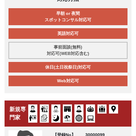
早朝 or 夜間
スポットコンサル対応可
英語対応可
事前面談(無料)
対応可(WEB対応含む)
休日(土日祝祭日)対応可
Web対応可
新規専
門家
【登録No】
30000099