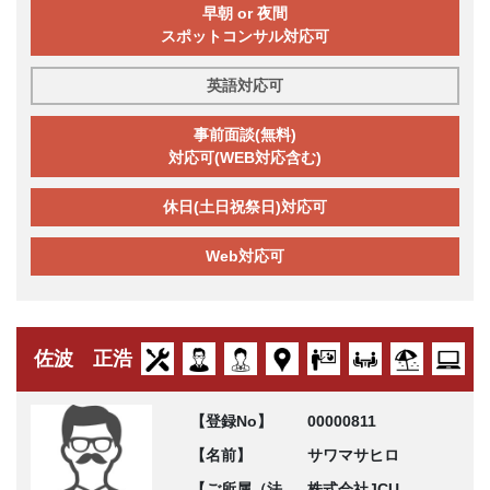
早朝 or 夜間
スポットコンサル対応可
英語対応可
事前面談(無料)
対応可(WEB対応含む)
休日(土日祝祭日)対応可
Web対応可
佐波 正浩
【登録No】
00000811
【名前】
サワマサヒロ
【ご所属（法
株式会社JCU