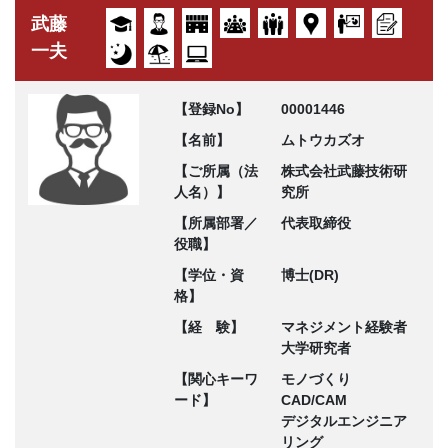
武藤
一夫
【登録No】
00001446
【名前】
ムトウカズオ
【ご所属（法
株式会社武藤技術研
人名）】
究所
【所属部署／
代表取締役
役職】
【学位・資
博士(DR)
格】
【経 験】
マネジメント経験者
大学研究者
【関心キーワ
モノづくり
ード】
CAD/CAM
デジタルエンジニア
リング