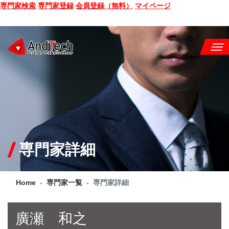
専門家検索
専門家登録
会員登録（無料）
マイページ
SEMINAR
BOOK
CONSULTING
SERVICE
専門家詳細
COMPANY
Home
専門家一覧
専門家詳細
Q&A
SITE MAP
廣瀬 和之