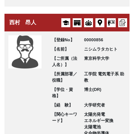
西村 昂人
【登録No】
00000856
【名前】
ニシムラタカヒト
【ご所属（法
東京科学大学
人名）】
【所属部署／
工学院 電気電子系 助
役職】
教
【学位・資
博士(DR)
格】
【経 験】
大学研究者
【関心キーワ
太陽光発電
ード】
エネルギー変換
太陽電池
化合物半導体