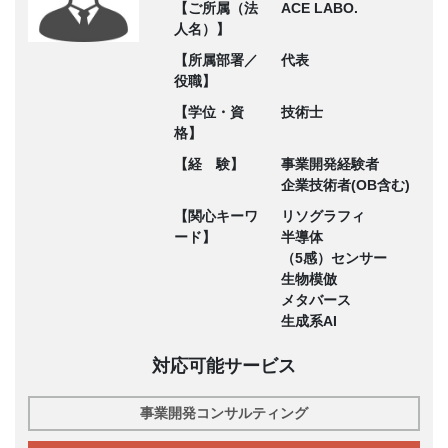
【ご所属（法
ACE LABO.
人名）】
【所属部署／
代表
役職】
【学位・資
技術士
格】
【経 験】
事業開発経験者
企業技術者(OB含む)
【関心キーワ
リソグラフィ
ード】
半導体
（5感）センサー
生物模倣
メタバース
生成系AI
対応可能サービス
事業開発コンサルティング