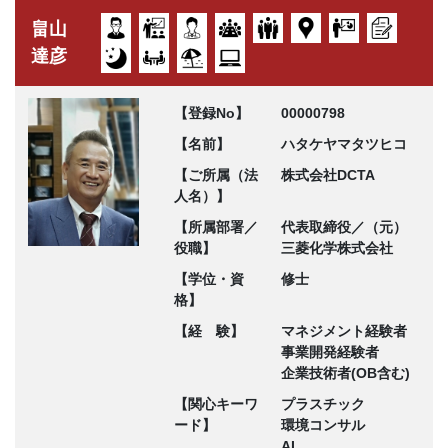
畠山
達彦
【登録No】
00000798
【名前】
ハタケヤマタツヒコ
【ご所属（法
株式会社DCTA
人名）】
【所属部署／
代表取締役／（元）
役職】
三菱化学株式会社
【学位・資
修士
格】
【経 験】
マネジメント経験者
事業開発経験者
企業技術者(OB含む)
【関心キーワ
プラスチック
ード】
環境コンサル
AI