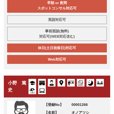
早朝 or 夜間
スポットコンサル対応可
英語対応可
事前面談(無料)
対応可(WEB対応含む)
休日(土日祝祭日)対応可
Web対応可
小野 篤
史
【登録No】
00001266
【名前】
オノアツシ