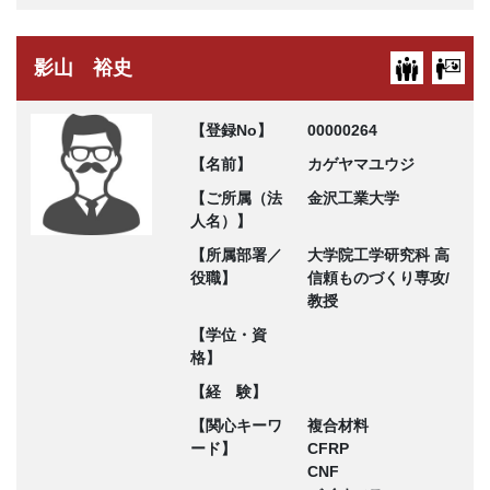
影山 裕史
【登録No】
00000264
【名前】
カゲヤマユウジ
【ご所属（法
金沢工業大学
人名）】
【所属部署／
大学院工学研究科 高
役職】
信頼ものづくり専攻/
教授
【学位・資
格】
【経 験】
【関心キーワ
複合材料
ード】
CFRP
CNF