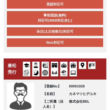
英語対応可
事前面談(無料)
対応可(WEB対応含む)
休日(土日祝祭日)対応可
Web対応可
兼松
秀行
【登録No】
00001028
【名前】
カネマツヒデユキ
【ご所属（法
株式会社BEL
人名）】