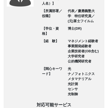
人名）】
【所属部署／
代表／慶應義塾大
役職】
学 特任研究員／
(元)富士フイルム
【学位・資
博士(DR)
格】
【経 験】
マネジメント経験者
事業開発経験者
企業技術者(OB含む)
大学研究者
公的機関研究者
【関心キーワ
光
ード】
ナノフォトニクス
メタマテリアル
光計測
センサ
光制御
対応可能サービス