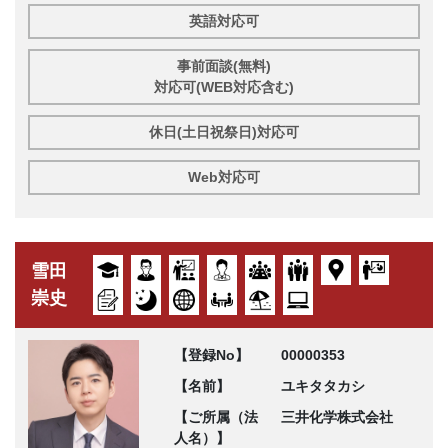
英語対応可
事前面談(無料)
対応可(WEB対応含む)
休日(土日祝祭日)対応可
Web対応可
雪田
崇史
【登録No】
00000353
【名前】
ユキタタカシ
【ご所属（法
三井化学株式会社
人名）】