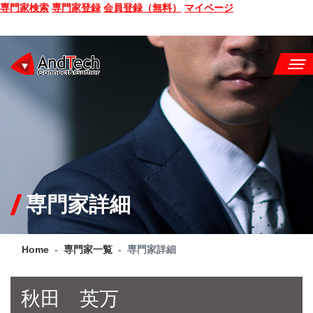
専門家検索
専門家登録
会員登録（無料）
マイページ
SEMINAR
BOOK
CONSULTING
SERVICE
専門家詳細
COMPANY
Home
専門家一覧
専門家詳細
Q&A
SITE MAP
秋田 英万