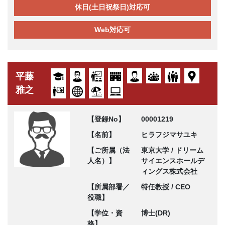
休日(土日祝祭日)対応可
Web対応可
平藤
雅之
【登録No】
00001219
【名前】
ヒラフジマサユキ
【ご所属（法
東京大学 / ドリーム
人名）】
サイエンスホールデ
ィングス株式会社
【所属部署／
特任教授 / CEO
役職】
【学位・資
博士(DR)
格】