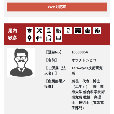
Web対応可
尾内
敏彦
【登録No】
10000054
【名前】
オウチトシヒコ
【ご所属（法
Tera-eyes技術研究
人名）】
所
【所属部署／
所長 代表（博士
役職】
（工学）） 兼 東
海大学 総合科学技術
研究所 教授 弁理
士 技術士（電気電
子部門）