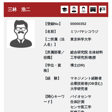
三林 浩二
【登録No】
00000352
【名前】
ミツバヤシコウジ
【ご所属（法
東京科学大学
人名）】
【所属部署／
総合研究院 生体材料
役職】
工学研究所/教授
【学位・資
博士(DR)
格】
【経 験】
マネジメント経験者
企業技術者(OB含む)
大学研究者
【関心キーワ
バイオセンサ
ード】
生体計測
センサ医工学