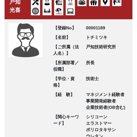
戸知
光喜
【登録No】
00001189
【名前】
トチミツキ
【ご所属（法
戸知技術研究所
人名）】
【所属部署／
所長
役職】
【学位・資
技術士
格】
【経 験】
マネジメント経験者
事業開発経験者
企業技術者(OB含む)
【関心キーワ
シリコーン
ード】
エラストマー
ポリロタキサン
ウレタン